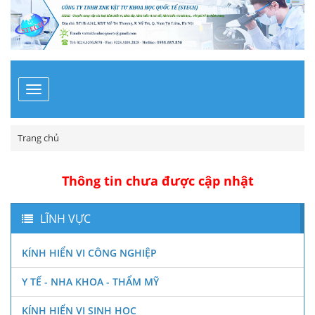
Toggle
navigation
Trang chủ
Thông tin chưa được cập nhật
LĨNH VỰC
KÍNH HIỂN VI CÔNG NGHIỆP
Y TẾ - NHA KHOA - THẨM MỸ
KÍNH HIỂN VI SINH HỌC