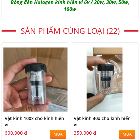
Bóng đèn Halogen kính hiển vi 6v / 20w, 30w, 50w,
100w
SẢN PHẨM CÙNG LOẠI (22)
Vật kính 100x cho kính hiển
Vật kính 40x cho kính hiển
vi
vi
600,000 đ
350,000 đ
MUA
MUA