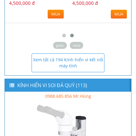
4,500,000 đ
4,500,000 đ
MUA
MUA
prev
next
Xem tất cả 194 Kính hiển vi kết nối
máy tính
KÍNH HIỂN VI SOI ĐÁ QUÝ (113)
0988.685.856 Mr.Hùng