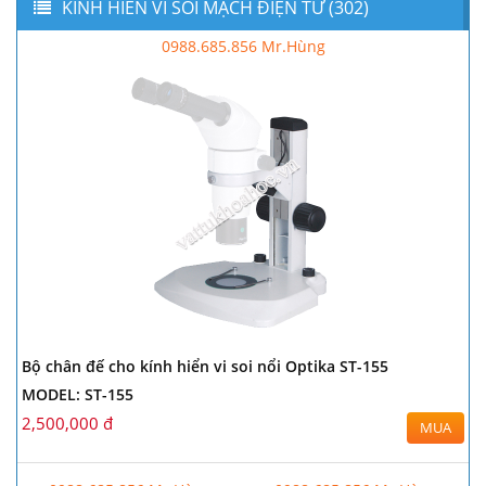
KÍNH HIỂN VI SOI MẠCH ĐIỆN TỬ (302)
0988.685.856 Mr.Hùng
Bộ chân đế cho kính hiển vi soi nổi Optika ST-155
MODEL: ST-155
2,500,000 đ
MUA