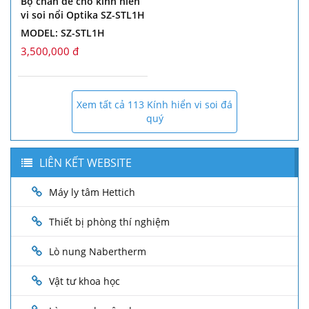
Bộ chân đế cho kính hiển
vi soi nổi Optika SZ-STL1H
MODEL: SZ-STL1H
3,500,000 đ
Xem tất cả 113 Kính hiển vi soi đá
quý
LIÊN KẾT WEBSITE
Máy ly tâm Hettich
Thiết bị phòng thí nghiệm
Lò nung Nabertherm
Vật tư khoa học