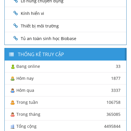
Lò nung chuyên dụng
Kính hiển vi
Thiết bị môi trường
Tủ an toàn sinh học Biobase
THỐNG KÊ TRUY CẬP
Đang online
33
Hôm nay
1877
Hôm qua
3337
Trong tuần
106758
Trong tháng
365085
Tổng cộng
4495844