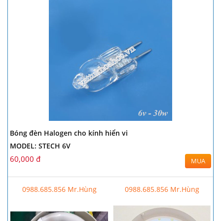
Bóng đèn Halogen cho kính hiển vi
MODEL: STECH 6V
60,000 đ
MUA
0988.685.856 Mr.Hùng
0988.685.856 Mr.Hùng