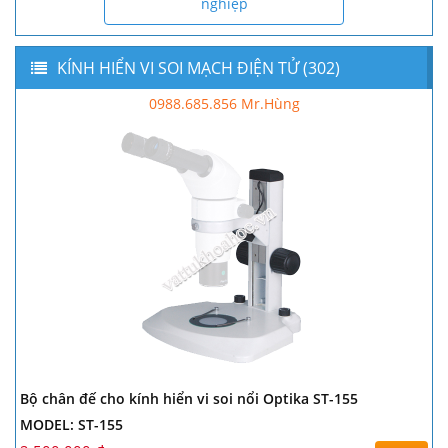
nghiệp
KÍNH HIỂN VI SOI MẠCH ĐIỆN TỬ (302)
0988.685.856 Mr.Hùng
Bộ chân đế cho kính hiển vi soi nổi Optika ST-155
MODEL: ST-155