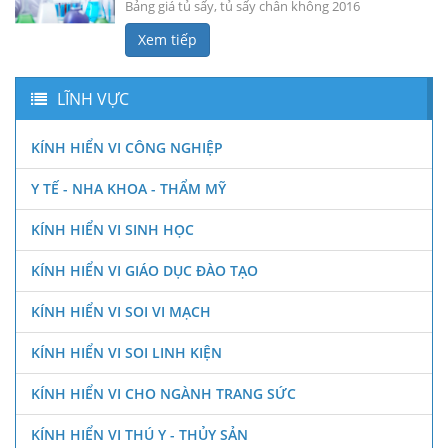
Bảng giá tủ sấy, tủ sấy chân không 2016
Xem tiếp
LĨNH VỰC
KÍNH HIỂN VI CÔNG NGHIỆP
Y TẾ - NHA KHOA - THẨM MỸ
KÍNH HIỂN VI SINH HỌC
KÍNH HIỂN VI GIÁO DỤC ĐÀO TẠO
KÍNH HIỂN VI SOI VI MẠCH
KÍNH HIỂN VI SOI LINH KIỆN
KÍNH HIỂN VI CHO NGÀNH TRANG SỨC
KÍNH HIỂN VI THÚ Y - THỦY SẢN