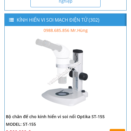
nghiệp
KÍNH HIỂN VI SOI MẠCH ĐIỆN TỬ (302)
0988.685.856 Mr.Hùng
Bộ chân đế cho kính hiển vi soi nổi Optika ST-155
MODEL: ST-155