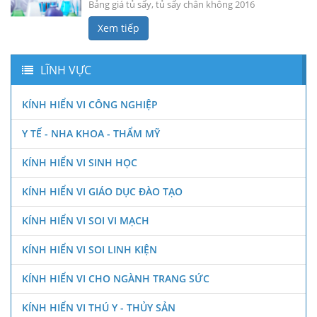
Bảng giá tủ sấy, tủ sấy chân không 2016
Xem tiếp
LĨNH VỰC
KÍNH HIỂN VI CÔNG NGHIỆP
Y TẾ - NHA KHOA - THẨM MỸ
KÍNH HIỂN VI SINH HỌC
KÍNH HIỂN VI GIÁO DỤC ĐÀO TẠO
KÍNH HIỂN VI SOI VI MẠCH
KÍNH HIỂN VI SOI LINH KIỆN
KÍNH HIỂN VI CHO NGÀNH TRANG SỨC
KÍNH HIỂN VI THÚ Y - THỦY SẢN