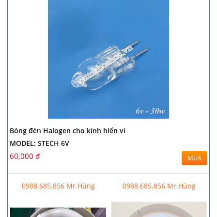
Bóng đèn Halogen cho kính hiển vi
MODEL: STECH 6V
60,000 đ
MUA
0988.685.856 Mr.Hùng
0988.685.856 Mr.Hùng