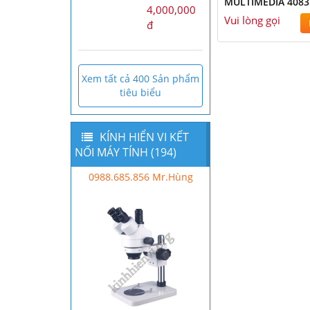
MULTIMEDIA 4083
4,000,000
Vui lòng gọi
đ
Xem tất cả 400 Sản phẩm
tiêu biểu
KÍNH HIỂN VI KẾT
NỐI MÁY TÍNH (194)
Mr Hùng - 0988.685.856
0988.685.856 Mr.Hùng
Mr H