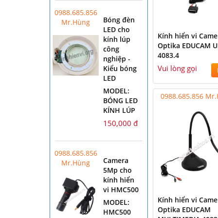
0988.685.856
Bóng đèn
Mr.Hùng
LED cho
Kính hiển vi Came
kính lúp
Optika EDUCAM U
công
4083.4
nghiệp -
Vui lòng gọi
Kiểu bóng
LED
MODEL:
0988.685.856 Mr
BÓNG LED
KÍNH LÚP
150,000 đ
0988.685.856
Camera
Mr.Hùng
5Mp cho
kính hiển
vi HMC500
Kính hiển vi Came
MODEL:
Optika EDUCAM
HMC500