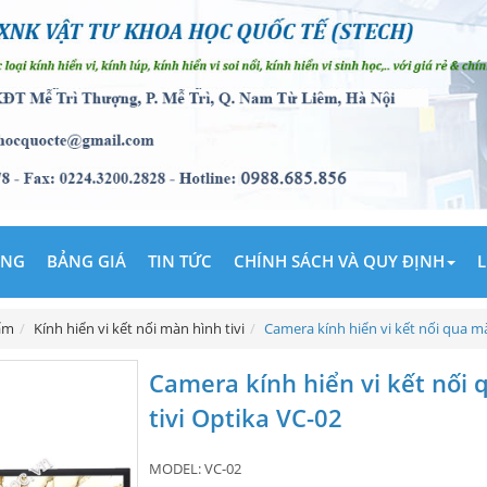
ÃNG
BẢNG GIÁ
TIN TỨC
CHÍNH SÁCH VÀ QUY ĐỊNH
L
ẩm
Kính hiển vi kết nối màn hình tivi
Camera kính hiển vi kết nối qua mà
Camera kính hiển vi kết nối
tivi Optika VC-02
MODEL:
VC-02