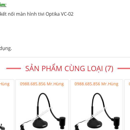
ồm:
i kết nối màn hình tivi Optika VC-02
 dụng.
SẢN PHẨM CÙNG LOẠI (7)
.Hùng
0988.685.856 Mr.Hùng
0988.685.856 Mr.Hùng