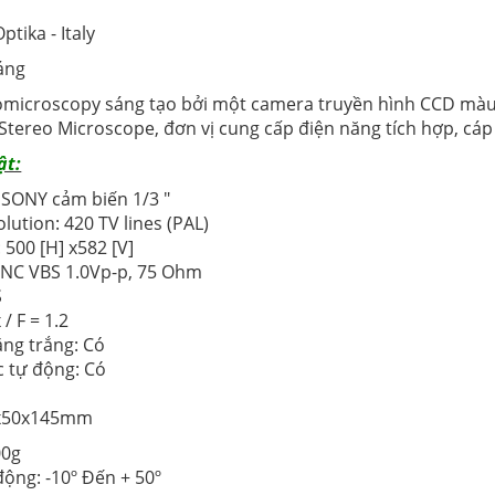
tika - Italy
áng
omicroscopy sáng tạo bởi một camera truyền hình CCD màu,
 Stereo Microscope, đơn vị cung cấp điện năng tích hợp, cá
ật:
 SONY cảm biến 1/3 "
olution: 420 TV lines (PAL)
: 500 [H] x582 [V]
 BNC VBS 1.0Vp-p, 75 Ohm
S
 / F = 1.2
ằng trắng: Có
c tự động: Có
A
60x50x145mm
00g
động: -10º Đến + 50º