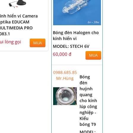
ính hiển vi Camera
ptika EDUCAM
ULTIMEDIA PRO
Bóng đèn Halogen cho
083.1
kính hiển vi
ui lòng gọi
MUA
MODEL: STECH 6V
60,000 đ
MUA
0988.685.856
Bóng
Mr.Hùng
đèn
huỳnh
quang
cho kính
lúp công
nghiệp -
Kiểu
bóng T9
MODEL: