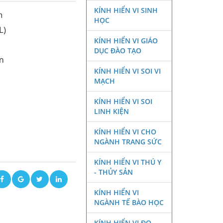
KÍNH HIỂN VI SINH
h
HỌC
L)
KÍNH HIỂN VI GIÁO
DỤC ĐÀO TẠO
m
KÍNH HIỂN VI SOI VI
MẠCH
KÍNH HIỂN VI SOI
LINH KIỆN
KÍNH HIỂN VI CHO
NGÀNH TRANG SỨC
KÍNH HIỂN VI THÚ Y
- THỦY SẢN
KÍNH HIỂN VI
NGÀNH TẾ BÀO HỌC
KÍNH HIỂN VI ĐO