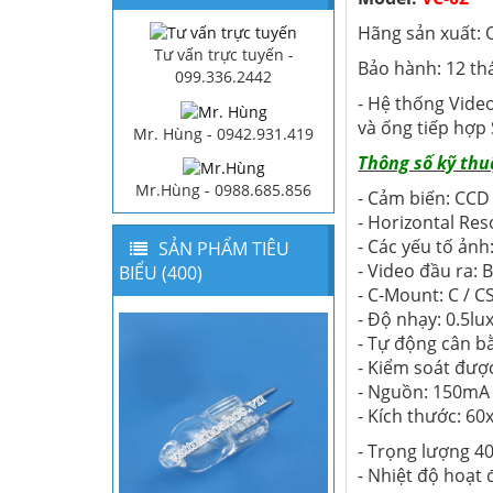
Hãng sản xuất: Op
Tư vấn trực tuyến -
Bảo hành: 12 th
099.336.2442
- Hệ thống Vide
và ống tiếp hợp
Mr. Hùng - 0942.931.419
Thông số kỹ thu
Mr.Hùng - 0988.685.856
- Cảm biến: CCD
- Horizontal Res
- Các yếu tố ảnh
SẢN PHẨM TIÊU
- Video đầu ra:
BIỂU (400)
- C-Mount: C / C
- Độ nhạy: 0.5lux
- Tự động cân b
- Kiểm soát đượ
- Nguồn: 150m
- Kích thước: 
- Trọng lượng 4
- Nhiệt độ hoạt 