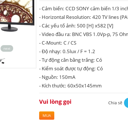
- Cảm biến: CCD SONY cảm biến 1/3 inc
- Horizontal Resolution: 420 TV lines (PA
- Các yếu tố ảnh: 500 [H] x582 [V]
- Video đầu ra: BNC VBS 1.0Vp-p, 75 Oh
- C-Mount: C / CS
next
- Độ nhạy: 0.5lux / F = 1.2
- Tự động cân bằng trắng: Có
- Kiểm soát được tự động: Có
- Nguồn: 150mA
- Kích thước: 60x50x145mm
Vui lòng gọi
Chia sẽ
MUA