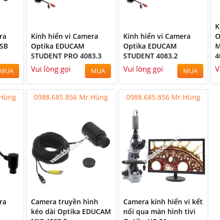
K
ra
Kính hiển vi Camera
Kính hiển vi Camera
O
SB
Optika EDUCAM
Optika EDUCAM
M
STUDENT PRO 4083.3
STUDENT 4083.2
4
Vui lòng gọi
Vui lòng gọi
V
MUA
MUA
MUA
.Hùng
0988.685.856 Mr.Hùng
0988.685.856 Mr.Hùng
ra
Camera truyền hình
Camera kính hiển vi kết
kéo dài Optika EDUCAM
nối qua màn hình tivi