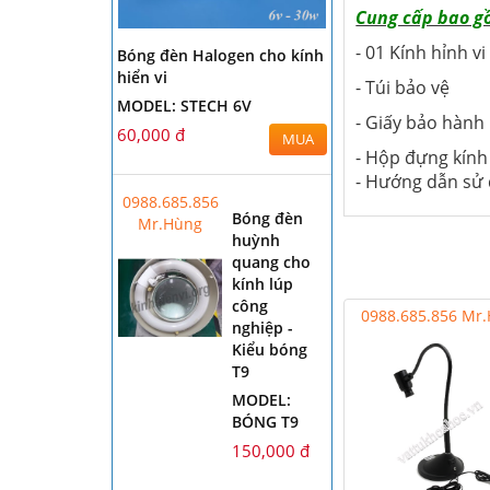
Cung cấp bao g
- 01 Kính hỉnh v
Bóng đèn Halogen cho kính
hiển vi
- Túi bảo vệ
MODEL: STECH 6V
- Giấy bảo hành
60,000 đ
MUA
- Hộp đựng kính
- Hướng dẫn sử
0988.685.856
Bóng đèn
Mr.Hùng
huỳnh
quang cho
kính lúp
công
0988.685.856 Mr
nghiệp -
Kiểu bóng
T9
MODEL:
BÓNG T9
150,000 đ