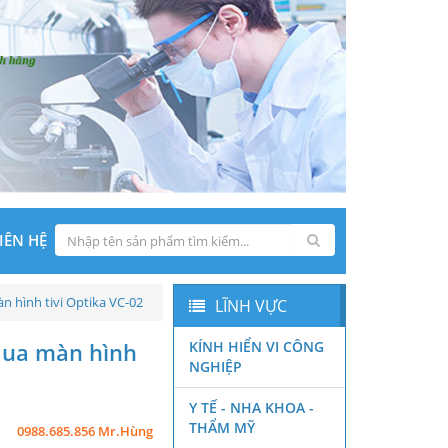
IÊN HỆ
n hình tivi Optika VC-02
LĨNH VỰC
 qua màn hình
KÍNH HIỂN VI CÔNG
NGHIỆP
Y TẾ - NHA KHOA -
THẨM MỸ
0988.685.856 Mr.Hùng