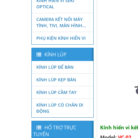
KÍNH HIỂN VI SEKI
OPTICAL
CAMERA KẾT NỐI MÁY
TÍNH, TIVI, MÀN HÌNH...
PHỤ KIỆN KÍNH HIỂN VI
KÍNH LÚP
KÍNH LÚP ĐỂ BÀN
KÍNH LÚP KẸP BÀN
KÍNH LÚP CẦM TAY
KÍNH LÚP CÓ CHÂN DI
ĐỘNG
HỔ TRỢ TRỰC
Kính hiển vi kế
TUYẾN
Model:
VC-02