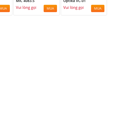
MIC 4083.5
Optika VC-01
Vui lòng gọi
Vui lòng gọi
MUA
MUA
MUA
ùng - 0988.685.856
0988.685.856 Mr.Hùng