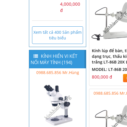
4,000,000
đ
Xem tất cả 400 Sản phẩm
tiêu biểu
Kính lúp để bàn, 
KÍNH HIỂN VI KẾT
dạng trục, thấu k
trắng LT-86B 20X
NỐI MÁY TÍNH (194)
MODEL: LT-86B 2
Mr Hùng - 0988.685.856
0988.685.856 Mr.Hùng
800,000 đ
0988.685.856 Mr