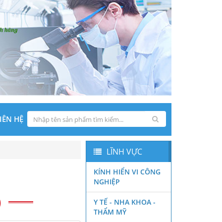
IÊN HỆ
LĨNH VỰC
KÍNH HIỂN VI CÔNG
NGHIỆP
)
Y TẾ - NHA KHOA -
THẨM MỸ