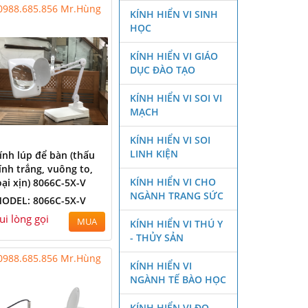
0988.685.856 Mr.Hùng
KÍNH HIỂN VI SINH
HỌC
KÍNH HIỂN VI GIÁO
DỤC ĐÀO TẠO
KÍNH HIỂN VI SOI VI
MẠCH
KÍNH HIỂN VI SOI
LINH KIỆN
ính lúp để bàn (thấu
ính trắng, vuông to,
KÍNH HIỂN VI CHO
oại xịn) 8066C-5X-V
NGÀNH TRANG SỨC
ODEL: 8066C-5X-V
ui lòng gọi
MUA
KÍNH HIỂN VI THÚ Y
- THỦY SẢN
0988.685.856 Mr.Hùng
KÍNH HIỂN VI
NGÀNH TẾ BÀO HỌC
KÍNH HIỂN VI ĐO