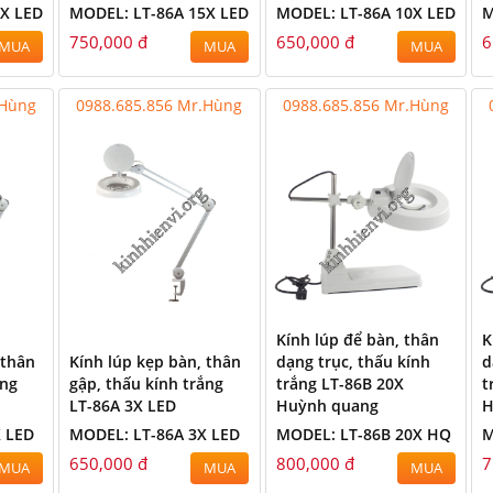
0X LED
MODEL: LT-86A 15X LED
MODEL: LT-86A 10X LED
M
750,000 đ
650,000 đ
6
MUA
MUA
MUA
.Hùng
0988.685.856 Mr.Hùng
0988.685.856 Mr.Hùng
Kính lúp để bàn, thân
K
 thân
Kính lúp kẹp bàn, thân
dạng trục, thấu kính
d
ắng
gập, thấu kính trắng
trắng LT-86B 20X
t
LT-86A 3X LED
Huỳnh quang
H
X LED
MODEL: LT-86A 3X LED
MODEL: LT-86B 20X HQ
M
650,000 đ
800,000 đ
7
MUA
MUA
MUA