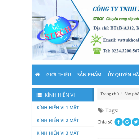
GIỚI THIỆU
SẢN PHẨM
ỦY QUYỀN H
Trang chủ
Sản ph
KÍNH HIỂN VI
KÍNH HIỂN VI 1 MẮT
Tags:
KÍNH HIỂN VI 2 MẮT
Chia sẽ
KÍNH HIỂN VI 3 MẮT