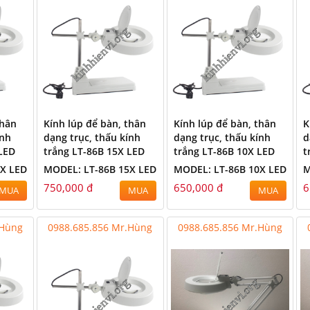
thân
Kính lúp để bàn, thân
Kính lúp để bàn, thân
K
ính
dạng trục, thấu kính
dạng trục, thấu kính
d
 LED
trắng LT-86B 15X LED
trắng LT-86B 10X LED
t
0X LED
MODEL: LT-86B 15X LED
MODEL: LT-86B 10X LED
M
Mr Hùng - 0988.685.856
0988.685.856 Mr.Hùng
750,000 đ
650,000 đ
6
MUA
MUA
MUA
.Hùng
0988.685.856 Mr.Hùng
0988.685.856 Mr.Hùng