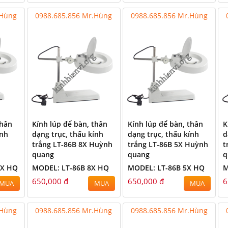
.Hùng
0988.685.856 Mr.Hùng
0988.685.856 Mr.Hùng
thân
Kính lúp để bàn, thân
Kính lúp để bàn, thân
K
ính
dạng trục, thấu kính
dạng trục, thấu kính
d
trắng LT-86B 8X Huỳnh
trắng LT-86B 5X Huỳnh
t
quang
quang
q
0X HQ
MODEL: LT-86B 8X HQ
MODEL: LT-86B 5X HQ
M
650,000 đ
650,000 đ
6
MUA
MUA
MUA
.Hùng
0988.685.856 Mr.Hùng
0988.685.856 Mr.Hùng