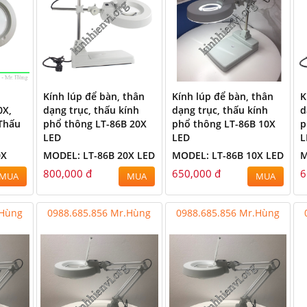
Kính lúp để bàn, thân
Kính lúp để bàn, thân
K
0X,
dạng trục, thấu kính
dạng trục, thấu kính
d
 Thấu
phổ thông LT-86B 20X
phổ thông LT-86B 10X
p
LED
LED
L
0X
MODEL: LT-86B 20X LED
MODEL: LT-86B 10X LED
M
800,000 đ
650,000 đ
6
MUA
MUA
MUA
.Hùng
0988.685.856 Mr.Hùng
0988.685.856 Mr.Hùng