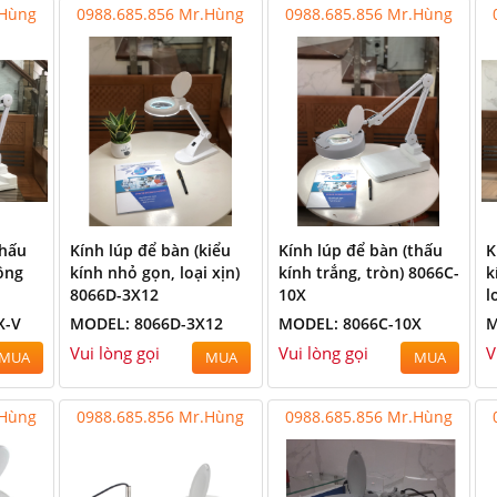
.Hùng
0988.685.856 Mr.Hùng
0988.685.856 Mr.Hùng
thấu
Kính lúp để bàn (kiểu
Kính lúp để bàn (thấu
K
ông
kính nhỏ gọn, loại xịn)
kính trắng, tròn) 8066C-
k
8066D-3X12
10X
l
X-V
MODEL: 8066D-3X12
MODEL: 8066C-10X
M
Vui lòng gọi
Vui lòng gọi
V
MUA
MUA
MUA
.Hùng
0988.685.856 Mr.Hùng
0988.685.856 Mr.Hùng