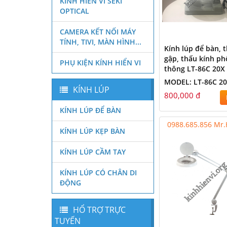
KÍNH HIỂN VI SEKI
OPTICAL
CAMERA KẾT NỐI MÁY
TÍNH, TIVI, MÀN HÌNH...
Kính lúp để bàn, 
gập, thấu kính ph
PHỤ KIỆN KÍNH HIỂN VI
thông LT-86C 20X
MODEL: LT-86C 2
KÍNH LÚP
800,000 đ
KÍNH LÚP ĐỂ BÀN
0988.685.856 Mr
KÍNH LÚP KẸP BÀN
KÍNH LÚP CẦM TAY
KÍNH LÚP CÓ CHÂN DI
ĐỘNG
HỔ TRỢ TRỰC
TUYẾN