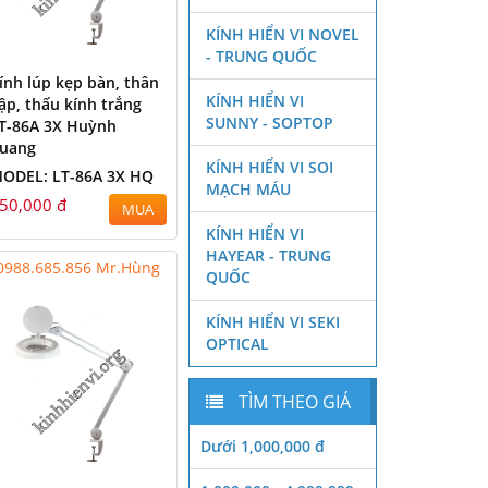
KÍNH HIỂN VI NOVEL
- TRUNG QUỐC
ính lúp kẹp bàn, thân
KÍNH HIỂN VI
ập, thấu kính trắng
SUNNY - SOPTOP
T-86A 3X Huỳnh
uang
KÍNH HIỂN VI SOI
ODEL: LT-86A 3X HQ
MẠCH MÁU
50,000 đ
MUA
KÍNH HIỂN VI
HAYEAR - TRUNG
0988.685.856 Mr.Hùng
QUỐC
KÍNH HIỂN VI SEKI
OPTICAL
TÌM THEO GIÁ
Dưới 1,000,000 đ