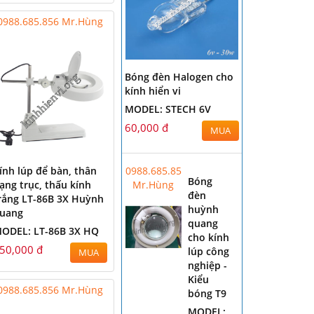
0988.685.856 Mr.Hùng
Bóng đèn Halogen cho
kính hiển vi
MODEL: STECH 6V
60,000 đ
MUA
0988.685.856
ính lúp để bàn, thân
Bóng
Mr.Hùng
ạng trục, thấu kính
đèn
rắng LT-86B 3X Huỳnh
huỳnh
uang
quang
ODEL: LT-86B 3X HQ
cho kính
50,000 đ
lúp công
MUA
nghiệp -
Kiểu
0988.685.856 Mr.Hùng
bóng T9
MODEL: