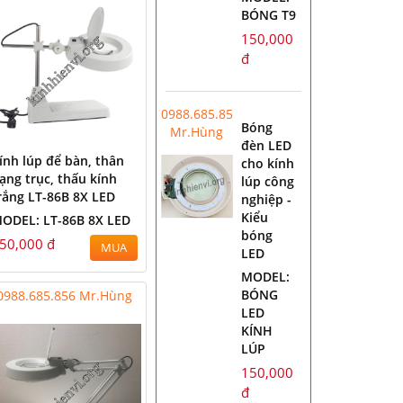
BÓNG T9
150,000
đ
0988.685.856
Bóng
Mr.Hùng
đèn LED
ính lúp để bàn, thân
cho kính
ạng trục, thấu kính
lúp công
rắng LT-86B 8X LED
nghiệp -
Kiểu
ODEL: LT-86B 8X LED
bóng
50,000 đ
MUA
LED
MODEL:
BÓNG
0988.685.856 Mr.Hùng
LED
KÍNH
LÚP
150,000
đ