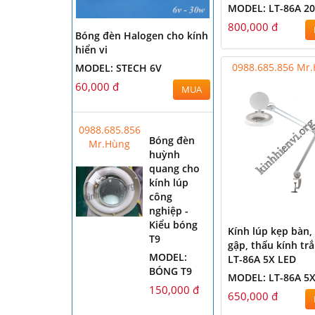
MODEL: LT-86A 2
800,000 đ
Bóng đèn Halogen cho kính
hiển vi
0988.685.856 Mr
MODEL: STECH 6V
60,000 đ
MUA
0988.685.856
Bóng đèn
Mr.Hùng
huỳnh
quang cho
kính lúp
công
nghiệp -
Kiểu bóng
Kính lúp kẹp bàn,
T9
gập, thấu kính tr
MODEL:
LT-86A 5X LED
BÓNG T9
MODEL: LT-86A 5
150,000 đ
650,000 đ