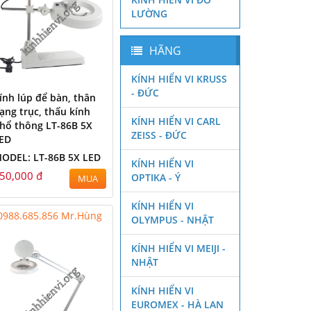
LƯỜNG
HÃNG
KÍNH HIỂN VI KRUSS
- ĐỨC
ính lúp để bàn, thân
ạng trục, thấu kính
KÍNH HIỂN VI CARL
hổ thông LT-86B 5X
ZEISS - ĐỨC
ED
ODEL: LT-86B 5X LED
KÍNH HIỂN VI
50,000 đ
OPTIKA - Ý
MUA
KÍNH HIỂN VI
0988.685.856 Mr.Hùng
OLYMPUS - NHẬT
KÍNH HIỂN VI MEIJI -
NHẬT
KÍNH HIỂN VI
EUROMEX - HÀ LAN