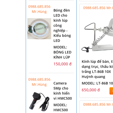
0988.685.856
0988.685.856 Mr
Bóng đèn
Mr.Hùng
LED cho
kính lúp
công
nghiệp -
Kiểu bóng
LED
MODEL:
BÓNG LED
KÍNH LÚP
Kính lúp để bàn, 
150,000 đ
dạng trục, thấu k
trắng LT-86B 10X
Huỳnh quang
0988.685.856
MODEL: LT-86B 1
Camera
Mr.Hùng
5Mp cho
650,000 đ
kính hiển
vi HMC500
0988.685.856 Mr
MODEL:
HMC500