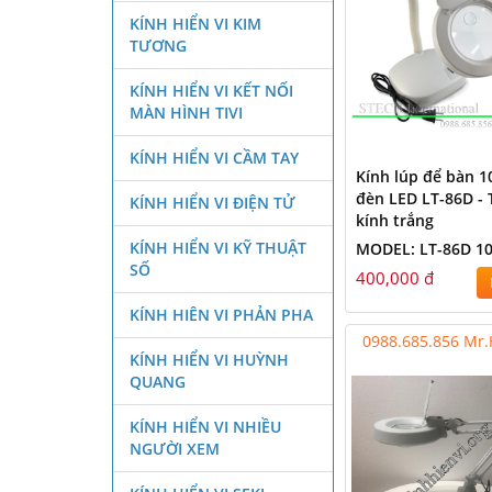
KÍNH HIỂN VI KIM
TƯƠNG
KÍNH HIỂN VI KẾT NỐI
MÀN HÌNH TIVI
KÍNH HIỂN VI CẦM TAY
Kính lúp để bàn 1
đèn LED LT-86D -
KÍNH HIỂN VI ĐIỆN TỬ
kính trắng
KÍNH HIỂN VI KỸ THUẬT
MODEL: LT-86D 1
SỐ
400,000 đ
KÍNH HIÊN VI PHẢN PHA
0988.685.856 Mr
KÍNH HIỂN VI HUỲNH
QUANG
KÍNH HIỂN VI NHIỀU
NGƯỜI XEM