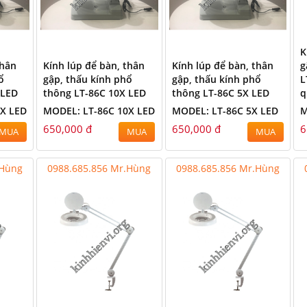
K
thân
Kính lúp để bàn, thân
Kính lúp để bàn, thân
g
ổ
gập, thấu kính phổ
gập, thấu kính phổ
L
 LED
thông LT-86C 10X LED
thông LT-86C 5X LED
q
0X LED
MODEL: LT-86C 10X LED
MODEL: LT-86C 5X LED
M
650,000 đ
650,000 đ
6
MUA
MUA
MUA
.Hùng
0988.685.856 Mr.Hùng
0988.685.856 Mr.Hùng