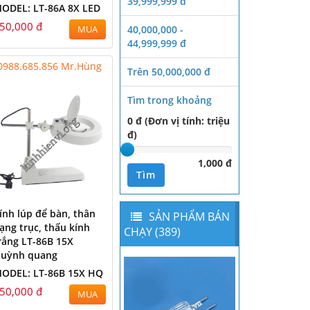
39,999,999 đ
ODEL: LT-86A 8X LED
50,000 đ
40,000,000 -
MUA
44,999,999 đ
0988.685.856 Mr.Hùng
Trên 50,000,000 đ
Tìm trong khoảng
0 đ (Đơn vị tính: triệu
đ)
1,000 đ
Tìm
ính lúp để bàn, thân
SẢN PHẨM BÁN
ạng trục, thấu kính
CHẠY (389)
rắng LT-86B 15X
uỳnh quang
ODEL: LT-86B 15X HQ
50,000 đ
MUA