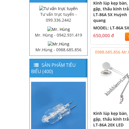
Kính lúp kẹp bàn,
gập, thấu kính tr
Tư vấn trực tuyến -
LT-86A 5X Huỳnh
099.336.2442
quang
MODEL: LT-86A 5
Mr. Hùng - 0942.931.419
650,000 đ
Mr.Hùng - 0988.685.856
0988.685.856 Mr
SẢN PHẨM TIÊU
BIỂU (400)
Kính lúp kẹp bàn,
gập, thấu kính tr
LT-86A 20X LED