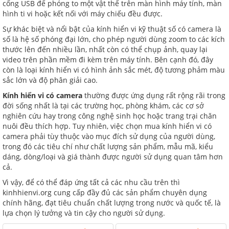
cổng USB để phóng to một vật thể trên màn hình máy tính, màn
hình ti vi hoặc kết nối với máy chiếu đều được.
Sự khác biệt và nổi bật của kính hiển vi kỹ thuật số có camera là
số là hệ số phóng đại lớn, cho phép người dùng zoom to các kích
thước lên đến nhiều lần, nhất còn có thể chụp ảnh, quay lại
video trên phần mềm đi kèm trên máy tính. Bên cạnh đó, đây
còn là loại kính hiển vi có hình ảnh sắc mét, độ tương phảm màu
sắc lớn và độ phân giải cao.
Kính hiển vi có camera
thường được ứng dụng rất rộng rãi trong
đời sống nhất là tại các trường học, phòng khám, các cơ sở
nghiên cứu hay trong công nghệ sinh học hoặc trang trại chăn
nuôi đều thích hợp. Tuy nhiên, việc chọn mua kính hiển vi có
camera phải tùy thuộc vào mục đích sử dụng của người dùng,
trong đó các tiêu chí như chất lượng sản phẩm, mẫu mã, kiểu
dáng, dòng/loại và giá thành được người sử dụng quan tâm hơn
cả.
Vì vậy, để có thể đáp ứng tất cả các nhu cầu trên thì
kinhhienvi.org cung cấp đầy đủ các sản phẩm chuyên dụng
chính hãng, đạt tiêu chuẩn chất lượng trong nước và quốc tế, là
lựa chọn lý tưởng và tin cậy cho người sử dụng.