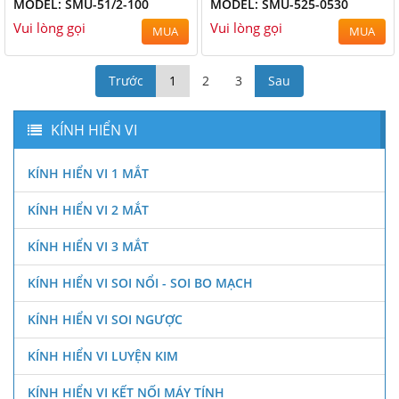
MODEL: SMU-51/2-100
MODEL: SMU-525-0530
Vui lòng gọi
Vui lòng gọi
MUA
MUA
Trước
1
2
3
Sau
KÍNH HIỂN VI
KÍNH HIỂN VI 1 MẮT
KÍNH HIỂN VI 2 MẮT
KÍNH HIỂN VI 3 MẮT
KÍNH HIỂN VI SOI NỔI - SOI BO MẠCH
KÍNH HIỂN VI SOI NGƯỢC
KÍNH HIỂN VI LUYỆN KIM
KÍNH HIỂN VI KẾT NỐI MÁY TÍNH