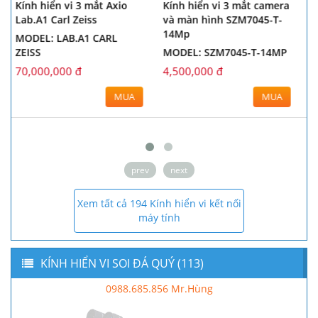
Camera kính hiển vi công
Kính hiển vi 3 mắt Axio
nghiệp HDMI HD 14MP
Lab.A1 Carl Zeiss
3.5X-90X! Kính hiển vi tiêu
MODEL: LAB.A1 CARL
cự tách 50/50
ZEISS
MODEL:
70,000,000 đ
12,000,000 đ
MUA
MUA
prev
next
Xem tất cả 194 Kính hiển vi kết nối
máy tính
KÍNH HIỂN VI SOI ĐÁ QUÝ (113)
0988.685.856 Mr.Hùng