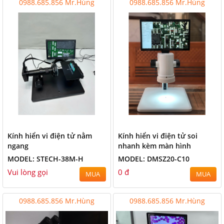
0988.685.856 Mr.Hùng
0988.685.856 Mr.Hùng
Kính hiển vi điện tử nằm
Kính hiển vi điện tử soi
ngang
nhanh kèm màn hình
MODEL: STECH-38M-H
MODEL: DMSZ20-C10
Vui lòng gọi
0 đ
MUA
MUA
0988.685.856 Mr.Hùng
0988.685.856 Mr.Hùng