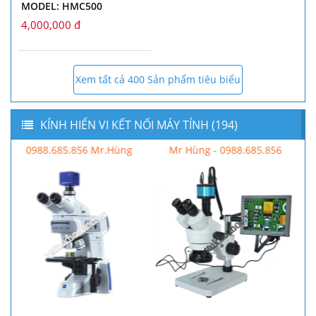
MODEL: HMC500
4,000,000 đ
Xem tất cả 400 Sản phẩm tiêu biểu
KÍNH HIỂN VI KẾT NỐI MÁY TÍNH (194)
Mr Hùng - 0988.685.856
0988.685.856 Mr.Hùng