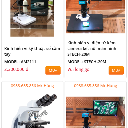
Kính hiển vi điện tử kèm
Kính hiển vi kỹ thuật số cầm
camera kết nối màn hình
tay
STECH-20M
MODEL: AM2111
MODEL: STECH-20M
2,300,000 đ
Vui lòng gọi
MUA
MUA
0988.685.856 Mr.Hùng
0988.685.856 Mr.Hùng