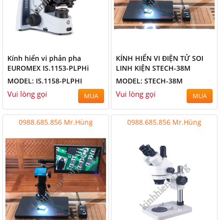
Kính hiển vi phản pha
KÍNH HIỂN VI ĐIỆN TỬ SOI
EUROMEX IS.1153-PLPHi
LINH KIỆN STECH-38M
MODEL: IS.1158-PLPHI
MODEL: STECH-38M
Vui lòng gọi
Vui lòng gọi
MUA
MUA
0988.685.856 Mr.Hùng
0988.685.856 Mr.Hùng