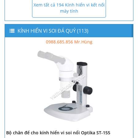
Xem tất cả 194 Kính hiển vi kết nối
máy tính
KÍNH HIỂN VI SOI ĐÁ QUÝ (113)
0988.685.856 Mr.Hùng
Bộ chân đế cho kính hiển vi soi nổi Optika ST-155