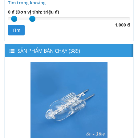
Tìm trong khoảng
0 đ (Đơn vị tính: triệu đ)
1,000 đ
Tìm
SẢN PHẨM BÁN CHẠY (389)