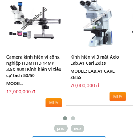
Kính hiển vi 3 mắt Axio
Kính hiển vi 3 mắt camera
Lab.A1 Carl Zeiss
và màn hình SZM7045-T-
u
14Mp
MODEL: LAB.A1 CARL
ZEISS
MODEL: SZM7045-T-14MP
70,000,000 đ
4,500,000 đ
MUA
MUA
prev
next