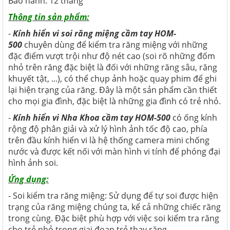
Bảo hành: 12 tháng
Thông tin sản phẩm:
-
Kính hiển vi soi răng miệng cầm tay HOM-
500
chuyên dùng để kiểm tra răng miệng với những
đặc điểm vượt trội như độ nét cao (soi rõ những đốm
nhỏ trên răng đặc biệt là đối với những răng sâu, răng
khuyết tật, ...), có thể chụp ảnh hoặc quay phim để ghi
lại hiện trạng của răng. Đây là một sản phẩm cần thiết
cho mọi gia đình, đặc biệt là những gia đình có trẻ nhỏ.
-
Kính hiển vi Nha Khoa cầm tay HOM-500
có ống kính
rộng độ phân giải và xử lý hình ảnh tốc độ cao, phía
trên đầu kính hiển vi là hệ thống camera mini chống
nước và được kết nối với màn hình vi tính để phóng đại
hình ảnh soi.
Ứng dụng:
- Soi kiểm tra răng miệng: Sử dụng để tự soi được hiện
trạng của răng miệng chúng ta, kể cả những chiếc răng
trong cùng. Đặc biệt phù hợp với việc soi kiểm tra răng
cho trẻ nhỏ trong giai đoạn trẻ thay răng.