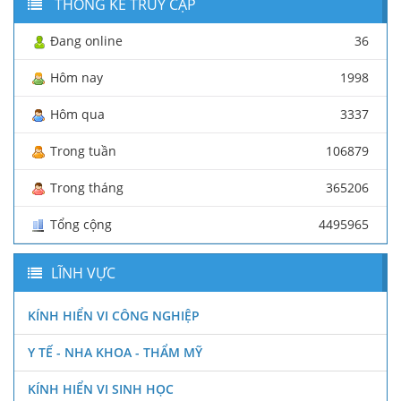
THỐNG KÊ TRUY CẬP
Đang online
36
Hôm nay
1998
Hôm qua
3337
Trong tuần
106879
Trong tháng
365206
Tổng cộng
4495965
LĨNH VỰC
KÍNH HIỂN VI CÔNG NGHIỆP
Y TẾ - NHA KHOA - THẨM MỸ
KÍNH HIỂN VI SINH HỌC