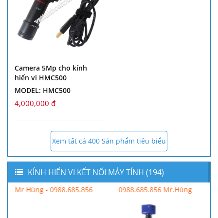
Camera 5Mp cho kính
hiển vi HMC500
MODEL: HMC500
4,000,000 đ
Xem tất cả 400 Sản phẩm tiêu biểu
KÍNH HIỂN VI KẾT NỐI MÁY TÍNH (194)
0988.685.856 Mr.Hùng
Mr Hùng - 0988.685.856