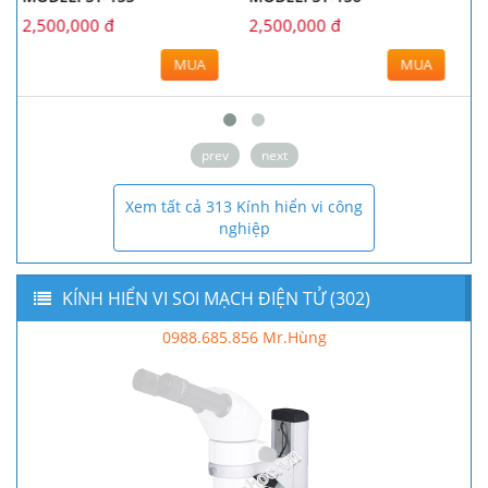
2,500,000 đ
3,500,000 đ
MUA
MUA
prev
next
Xem tất cả 313 Kính hiển vi công
nghiệp
KÍNH HIỂN VI SOI MẠCH ĐIỆN TỬ (302)
0988.685.856 Mr.Hùng