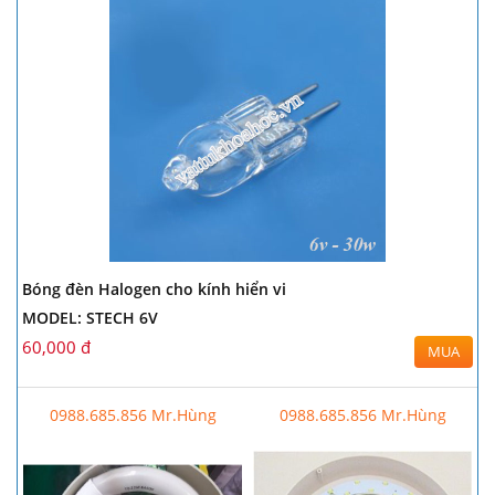
Bóng đèn Halogen cho kính hiển vi
MODEL: STECH 6V
60,000 đ
MUA
0988.685.856 Mr.Hùng
0988.685.856 Mr.Hùng