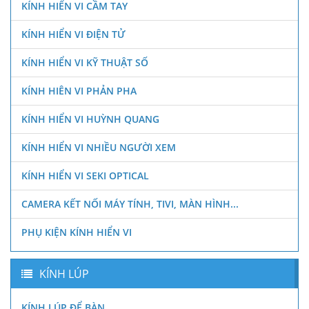
KÍNH HIỂN VI CẦM TAY
KÍNH HIỂN VI ĐIỆN TỬ
KÍNH HIỂN VI KỸ THUẬT SỐ
KÍNH HIÊN VI PHẢN PHA
KÍNH HIỂN VI HUỲNH QUANG
KÍNH HIỂN VI NHIỀU NGƯỜI XEM
KÍNH HIỂN VI SEKI OPTICAL
CAMERA KẾT NỐI MÁY TÍNH, TIVI, MÀN HÌNH...
PHỤ KIỆN KÍNH HIỂN VI
KÍNH LÚP
KÍNH LÚP ĐỂ BÀN