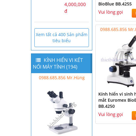
BioBlue BB.4255
4,000,000
đ
Vui lòng gọi
0988.685.856 Mr
Xem tất cả 400 Sản phẩm
tiêu biểu
KÍNH HIỂN VI KẾT
NỐI MÁY TÍNH (194)
0988.685.856 Mr.Hùng
Mr Hùng - 0988.685.856
0988.68
Kính hiển vi sinh 
mắt Euromex Bio
BB.4250
Vui lòng gọi