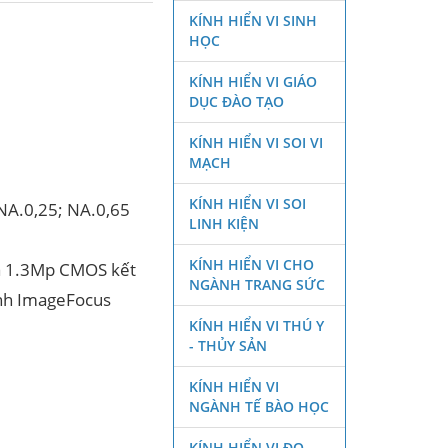
KÍNH HIỂN VI SINH
HỌC
KÍNH HIỂN VI GIÁO
DỤC ĐÀO TẠO
KÍNH HIỂN VI SOI VI
MẠCH
KÍNH HIỂN VI SOI
NA.0,25; NA.0,65
LINH KIỆN
KÍNH HIỂN VI CHO
ra 1.3Mp CMOS kết
NGÀNH TRANG SỨC
ảnh ImageFocus
KÍNH HIỂN VI THÚ Y
- THỦY SẢN
KÍNH HIỂN VI
NGÀNH TẾ BÀO HỌC
KÍNH HIỂN VI ĐO