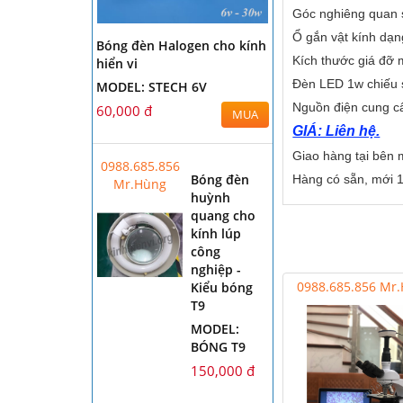
Góc nghiêng quan 
Ổ gắn vật kính dạ
Bóng đèn Halogen cho kính
Kích thước giá đỡ
hiển vi
Đèn LED 1w chiếu 
MODEL: STECH 6V
Nguồn điện cung c
60,000 đ
MUA
GIÁ: Liên hệ.
Giao hàng tại bên
0988.685.856
Bóng đèn
Hàng có sẵn, mới
Mr.Hùng
huỳnh
quang cho
kính lúp
công
nghiệp -
0988.685.856 Mr
Kiểu bóng
T9
MODEL:
BÓNG T9
150,000 đ