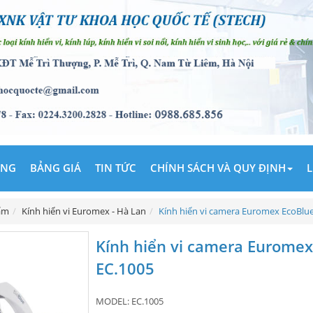
ÃNG
BẢNG GIÁ
TIN TỨC
CHÍNH SÁCH VÀ QUY ĐỊNH
L
ẩm
Kính hiển vi Euromex - Hà Lan
Kính hiển vi camera Euromex EcoBlu
Kính hiển vi camera Euromex
EC.1005
MODEL:
EC.1005