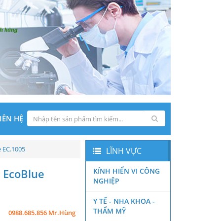
IÊN HỆ
e EC.1005
LĨNH VỰC
 EcoBlue
KÍNH HIỂN VI CÔNG
NGHIỆP
Y TẾ - NHA KHOA -
THẨM MỸ
0988.685.856 Mr.Hùng