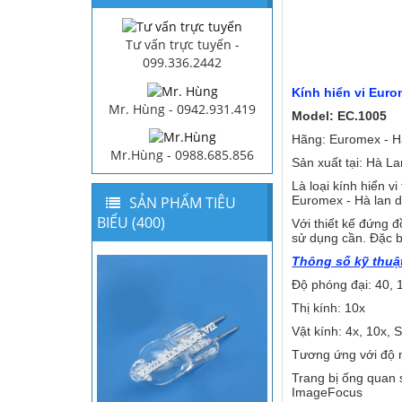
Tư vấn trực tuyến -
099.336.2442
Kính hiển vi Eur
Mr. Hùng - 0942.931.419
Model: EC.1005
Hãng: Euromex - H
Mr.Hùng - 0988.685.856
Sản xuất tại: Hà La
Là loại kính hiển v
SẢN PHẨM TIÊU
Euromex - Hà lan d
BIỂU (400)
Với thiết kế đứng 
sử dụng cần. Đặc bi
Thông số kỹ thuậ
Độ phóng đại: 40, 
Thị kính: 10x
Vật kính: 4x, 10x, 
Tương ứng với độ 
Trang bị ống quan 
ImageFocus