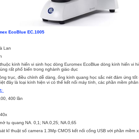
omex EcoBlue EC.1005
à Lan
n
i thuộc kính hiển vi sinh học dòng Euromex EcoBlue dòng kính hiển vi h
ùng rất phổ biến trong nghành giáo dục
đồng trục, điều chỉnh dễ dàng, ống kính quang học sắc nét đảm ứng tốt
ệt đây là loại kính hiện vi có thể kết nối máy tính, các phần mềm phân 
t:
100, 400 lần
S40x
mở tụ quang NA. 0,1; NA.0,25; NA.0,65
sát kĩ thuật số camera 1.3Mp CMOS kết nối cổng USB với phần mềm xử