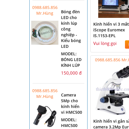
0988.685.856
Bóng đèn
Mr.Hùng
LED cho
kính lúp
Kính hiển vi 3 mắ
công
iScope Euromex
nghiệp -
IS.1153-EPL
Kiểu bóng
Vui lòng gọi
LED
MODEL:
BÓNG LED
0988.685.856 Mr
KÍNH LÚP
150,000 đ
0988.685.856
Camera
Mr.Hùng
5Mp cho
kính hiển
vi HMC500
MODEL:
Kính hiển vi gắn 
HMC500
camera 3.2Mp Eu