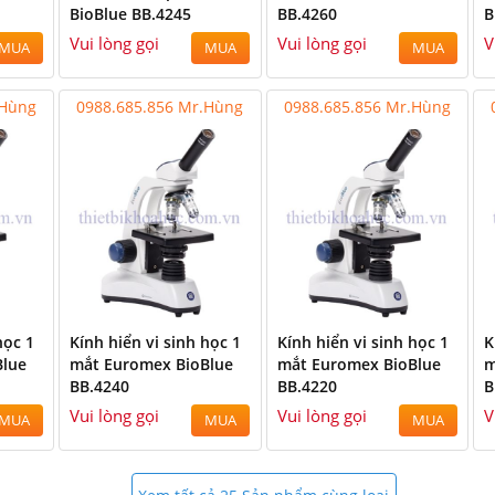
BioBlue BB.4245
BB.4260
B
Vui lòng gọi
Vui lòng gọi
V
MUA
MUA
MUA
.Hùng
0988.685.856 Mr.Hùng
0988.685.856 Mr.Hùng
5.856 Mr.Hùng
học 1
Kính hiển vi sinh học 1
Kính hiển vi sinh học 1
K
Blue
mắt Euromex BioBlue
mắt Euromex BioBlue
m
BB.4240
BB.4220
B
Vui lòng gọi
Vui lòng gọi
V
MUA
MUA
MUA