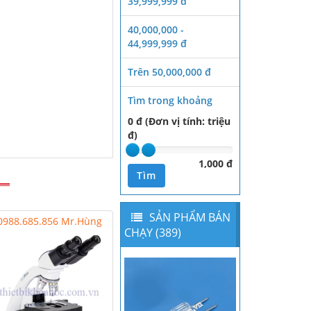
39,999,999 đ
40,000,000 -
44,999,999 đ
Trên 50,000,000 đ
Tìm trong khoảng
0 đ (Đơn vị tính: triệu
đ)
1,000 đ
Tìm
SẢN PHẨM BÁN
0988.685.856 Mr.Hùng
CHẠY (389)