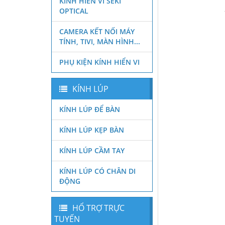
KÍNH HIỂN VI SEKI
OPTICAL
CAMERA KẾT NỐI MÁY
TÍNH, TIVI, MÀN HÌNH...
PHỤ KIỆN KÍNH HIỂN VI
KÍNH LÚP
KÍNH LÚP ĐỂ BÀN
KÍNH LÚP KẸP BÀN
KÍNH LÚP CẦM TAY
KÍNH LÚP CÓ CHÂN DI
ĐỘNG
HỔ TRỢ TRỰC
TUYẾN