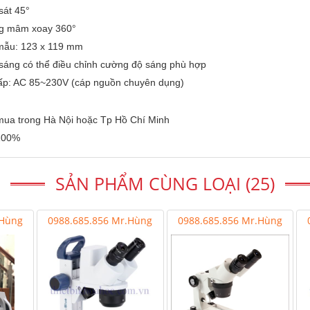
sát 45°
ng mâm xoay 360°
 mẫu: 123 x 119 mm
sáng có thể điều chỉnh cường độ sáng phù hợp
ấp: AC 85~230V (cáp nguồn chuyên dụng)
 mua trong Hà Nội hoặc Tp Hồ Chí Minh
 100%
SẢN PHẨM CÙNG LOẠI (25)
.Hùng
0988.685.856 Mr.Hùng
0988.685.856 Mr.Hùng