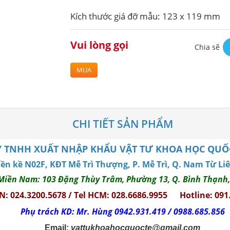
Kích thước giá đỡ mẫu: 123 x 119 mm
Vui lòng gọi
Chia sẽ
MUA
CHI TIẾT SẢN PHẨM
 TNHH XUẤT NHẬP KHẨU VẬT TƯ KHOA HỌC QUỐC 
Liền kề N02F, KĐT Mễ Trì Thượng, P. Mễ Trì, Q. Nam Từ Li
Miền Nam: 103 Đặng Thùy Trâm, Phường 13, Q. Bình Thạnh
HN: 024.3200.5678 / Tel HCM: 028.6686.9955
Hotline: 091
Phụ trách KD: Mr. Hùng 0942.931.419 / 0988.685.856
Email:
vattukhoahocquocte@gmail.com