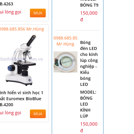
B.4263
BÓNG T9
ui lòng gọi
150,000
MUA
đ
0988.685.856 Mr.Hùng
0988.685.856
Bóng
Mr.Hùng
đèn LED
cho kính
lúp công
nghiệp -
Kiểu
bóng
LED
MODEL:
ính hiển vi sinh học 1
BÓNG
ắt Euromex BioBlue
LED
B.4200
KÍNH
ui lòng gọi
MUA
LÚP
150,000
đ