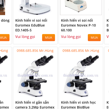
t dòng
Kính hiển vi soi nổi
Kính hiển vi soi nổi
K
Euromex EduBlue
Euromex Novex P-10
E
ED.1405-S
60.100
B
Vui lòng gọi
Vui lòng gọi
V
MUA
MUA
MUA
.Hùng
0988.685.856 Mr.Hùng
0988.685.856 Mr.Hùng
sẵn
Kính hiển vi gắn sẵn
Kính hiển vi sinh học
K
romex
camera 3.2Mp Euromex
Euromex BioBlue
E