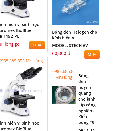
ính hiển vi sinh học
uromex BioBlue
Bóng đèn Halogen cho
B.1152-PL
kính hiển vi
ui lòng gọi
MODEL: STECH 6V
MUA
60,000 đ
MUA
0988.685.856 Mr.Hùng
0988.685.856
Bóng
Mr.Hùng
đèn
huỳnh
quang
cho kính
lúp công
nghiệp -
Kiểu
bóng T9
ính hiển vi sinh học
uromex BioBlue
MODEL: