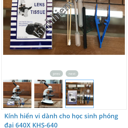
prev
next
Kính hiển vi dành cho học sinh phóng
đại 640X KHS-640