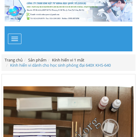
Toggle
navigation
Trang chủ
Sản phẩm
Kính hiển vi 1 mắt
Kính hiển vi dành cho học sinh phóng đại 640X KHS-640