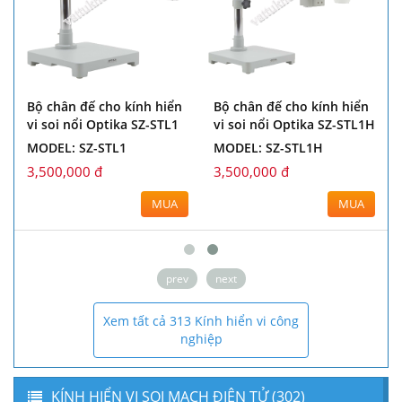
Bộ chân đế cho kính hiển
Bộ chân đế cho kính hiển
vi soi nổi Optika ST-155
vi soi nổi Optika ST-156
MODEL: ST-155
MODEL: ST-156
2,500,000 đ
2,500,000 đ
MUA
MUA
prev
next
Xem tất cả 313 Kính hiển vi công
nghiệp
KÍNH HIỂN VI SOI MẠCH ĐIỆN TỬ (302)