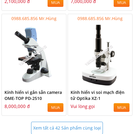
2,100,000 đ
7,000,000 đ
MUA
MUA
0988.685.856 Mr.Hùng
0988.685.856 Mr.Hùng
Kính hiển vi gắn sẵn camera
Kính hiển vi soi mạch điện
OME-TOP PD-2510
tử Optika XZ-1
8,000,000 đ
Vui lòng gọi
MUA
MUA
Xem tất cả 42 Sản phẩm cùng loại