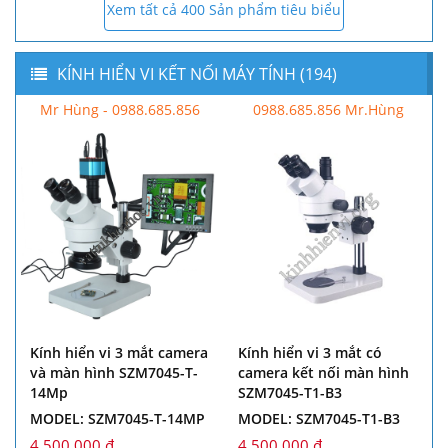
Xem tất cả 400 Sản phẩm tiêu biểu
KÍNH HIỂN VI KẾT NỐI MÁY TÍNH (194)
Mr Hùng - 0988.685.856
0988.685.856 Mr.Hùng
Camera kính hiển vi công
Kính hiển vi 3 mắt Axio
nghiệp HDMI HD 14MP
Lab.A1 Carl Zeiss
3.5X-90X! Kính hiển vi tiêu
MODEL: LAB.A1 CARL
cự tách 50/50
ZEISS
MODEL:
70,000,000 đ