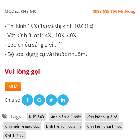
MODEL:
KHS-640
0988.685.856 Mr.Hùng
- Thị kính 16X (1c) và thị kính 10X (1c)
- Vật kính 3 loại : 4X , 10X ,40X
- Led chiếu sáng 2 vị trí
- Bộ tool dụng cụ và thuốc nhuộm.
Vui lòng gọi
MUA
Chia sẽ
Tags:
KHS-640
kính hiển vi 1 mắt
kính hiển vi giá rẻ
kính hiển vi giáo dục
kính hiển vi học sinh
kính hiển vi sinh học
Kính hiển vi