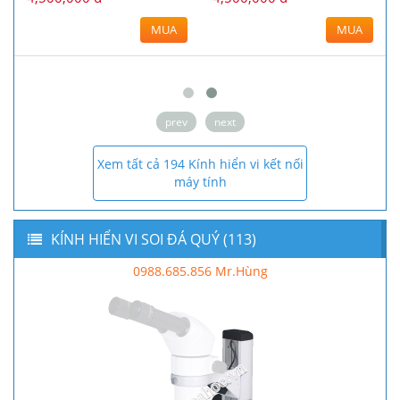
12,000,000 đ
MUA
MUA
prev
next
Xem tất cả 194 Kính hiển vi kết nối
máy tính
KÍNH HIỂN VI SOI ĐÁ QUÝ (113)
0988.685.856 Mr.Hùng