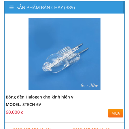
SẢN PHẨM BÁN CHẠY (389)
Bóng đèn Halogen cho kính hiển vi
MODEL: STECH 6V
60,000 đ
MUA