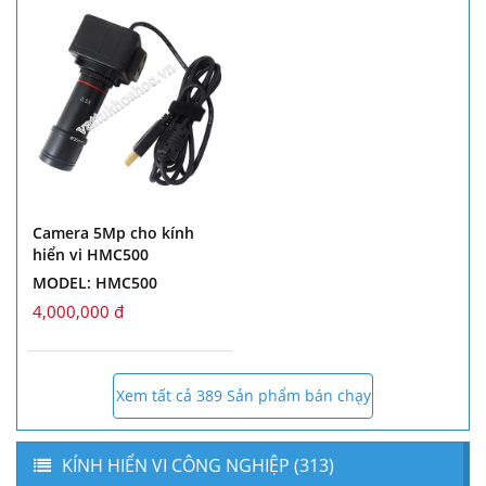
Camera 5Mp cho kính
hiển vi HMC500
MODEL: HMC500
4,000,000 đ
Xem tất cả 389 Sản phẩm bán chạy
KÍNH HIỂN VI CÔNG NGHIỆP (313)