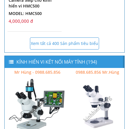
Camera 5Mp cho kính
hiển vi HMC500
MODEL: HMC500
4,000,000 đ
Xem tất cả 400 Sản phẩm tiêu biểu
KÍNH HIỂN VI KẾT NỐI MÁY TÍNH (194)
Mr Hùng - 0988.685.856
0988.685.856 Mr.Hùng