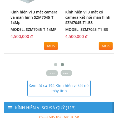
Kính hiển vi 3 mắt camera
Kính hiển vi 3 mắt có
và màn hình SZM7045-T-
camera kết nối màn hình
14Mp
SZM7045-T1-B3
MODEL: SZM7045-T-14MP
MODEL: SZM7045-T1-B3
4,500,000 đ
4,500,000 đ
MUA
MUA
prev
next
Xem tất cả 194 Kính hiển vi kết nối
máy tính
KÍNH HIỂN VI SOI ĐÁ QUÝ (113)
0988.685.856 Mr.Hùng