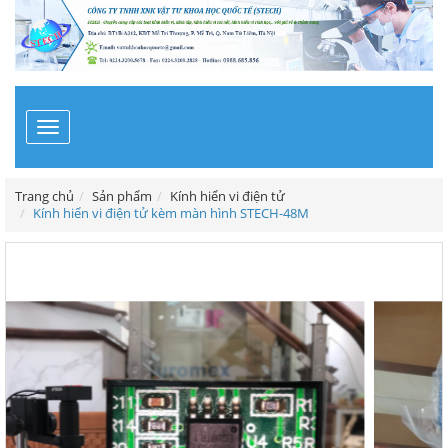
Toggle
navigation
Trang chủ
Sản phẩm
Kính hiển vi điện tử
Kính hiển vi điện tử kèm màn hình STECH-48M