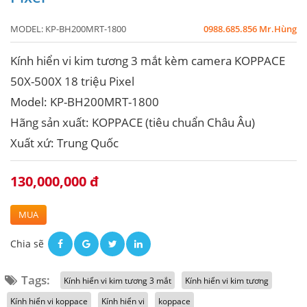
MODEL:
KP-BH200MRT-1800
0988.685.856 Mr.Hùng
Kính hiển vi kim tương 3 mắt kèm camera KOPPACE
50X-500X 18 triệu Pixel
Model: KP-BH200MRT-1800
Hãng sản xuất: KOPPACE (tiêu chuẩn Châu Âu)
Xuất xứ: Trung Quốc
130,000,000 đ
MUA
Chia sẽ
Tags:
Kính hiển vi kim tương 3 mắt
Kính hiển vi kim tương
Kính hiển vi koppace
Kính hiển vi
koppace