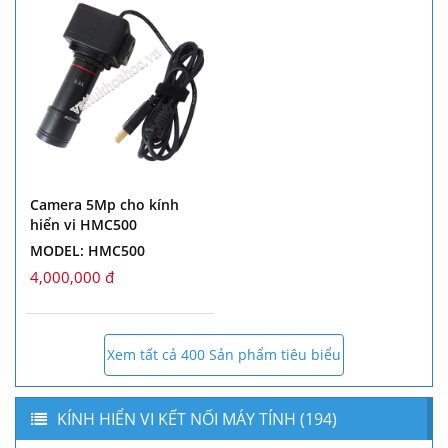
Camera 5Mp cho kính
hiển vi HMC500
MODEL: HMC500
4,000,000 đ
Xem tất cả 400 Sản phẩm tiêu biểu
KÍNH HIỂN VI KẾT NỐI MÁY TÍNH (194)