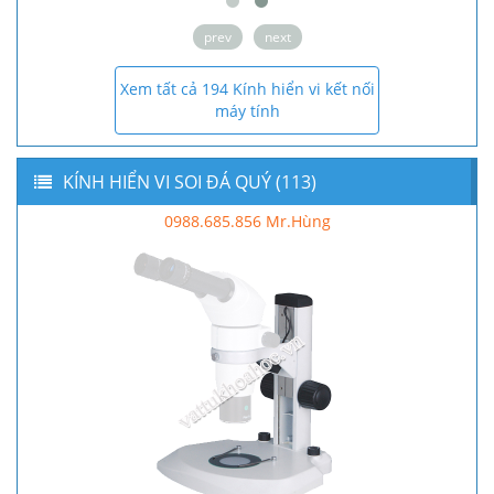
prev
next
Xem tất cả 194 Kính hiển vi kết nối
máy tính
KÍNH HIỂN VI SOI ĐÁ QUÝ (113)
0988.685.856 Mr.Hùng