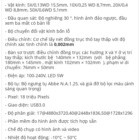
- Vật kính: 5X/0,13WD 15,5mm, 10X/0,25 WD 8,7mm, 20X/0,4
WD 8,8mm, 50X/0,6WD 5,1mm
- Đầu quan sát: Độ nghiêng 30 °, hình ảnh đảo ngược, đầu
xem ba mắt có bản lề
- Bộ chuyển đổi vật kính bốn lỗ
- Điều chỉnh: Cơ chế lấy nét đồng trục thô tay thấp với độ
chính xác tinh chỉnh là
0,002mm
- Bàn sơ trượt: điều chỉnh đồng trục các hướng X và Y ở vị trí
tay thấp; kích thước bệ 140mm × 132mm (với bệ phẳng
180mm × 145mm , mặt kính 102mm × 102mm ), phạm vi di
chuyển: 76mm × 50mm
- Điện áp: 100-240V, LED 5W
- Bộ tụ: Bộ ngưng tụ Abbe N.A.1.25, và giá đỡ bộ lọc màu (ánh
sáng quan trọng)
- Pixel: 18 triệu Pixels
- Giao diện: USB3.0
- Độ phân giải: 17@4880x3720,40@2448x1836,50@1728x1296
- Phần mềm đo hình ảnh được tích hợp sẵn
- Chế độ chụp có hình ảnh và video
- Nhiệt độ hoạt động: -10°C ~ 50°C