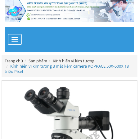
Toggle
navigation
Trang chủ
Sản phẩm
Kính hiển vi kim tương
Kính hiển vi kim tương 3 mắt kèm camera KOPPACE 50X-500X 18
triệu Pixel