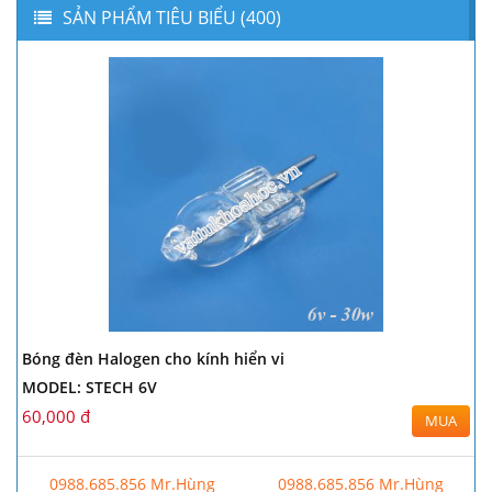
SẢN PHẨM TIÊU BIỂU (400)
Bóng đèn Halogen cho kính hiển vi
MODEL: STECH 6V
60,000 đ
MUA
0988.685.856 Mr.Hùng
0988.685.856 Mr.Hùng