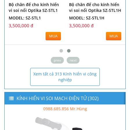
Bộ chân đế cho kính hiển
Bộ chân đế cho kính hiển
vi soi nổi Optika SZ-STL1
vi soi nổi Optika SZ-STL1H
MODEL: SZ-STL1
MODEL: SZ-STL1H
3,500,000 đ
3,500,000 đ
MUA
MUA
prev
next
Xem tất cả 313 Kính hiển vi công
nghiệp
KÍNH HIỂN VI SOI MẠCH ĐIỆN TỬ (302)
0988.685.856 Mr.Hùng