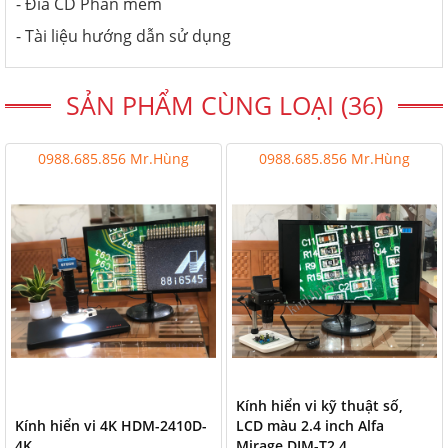
- Đĩa CD Phần mềm
- Tài liệu hướng dẫn sử dụng
SẢN PHẨM CÙNG LOẠI (36)
0988.685.856 Mr.Hùng
0988.685.856 Mr.Hùng
Kính hiển vi kỹ thuật số,
Kính hiển vi 4K HDM-2410D-
LCD màu 2.4 inch Alfa
4K
Mirage DIM-T2.4