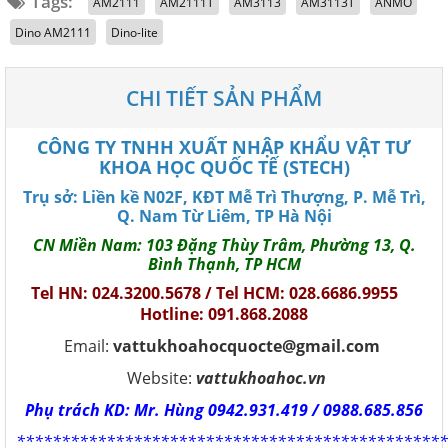
Tags:
AM2111
AM2111T
AM3113
AM3113T
ANMO
Dino AM2111
Dino-lite
CHI TIẾT SẢN PHẨM
CÔNG TY TNHH XUẤT NHẬP KHẨU VẬT TƯ
KHOA HỌC QUỐC TẾ (STECH)
Trụ sở: Liền kề N02F, KĐT Mễ Trì Thượng, P. Mễ Trì,
Q. Nam Từ Liêm, TP Hà Nội
CN Miền Nam: 103 Đặng Thùy Trâm, Phường 13, Q.
Bình Thạnh, TP HCM
Tel HN: 024.3200.5678 / Tel HCM: 028.6686.9955
Hotline: 091.868.2088
Email:
vattukhoahocquocte@gmail.com
Website:
vattukhoahoc.vn
Phụ trách KD: Mr. Hùng 0942.931.419 / 0988.685.856
************************************************