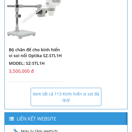
Bộ chân đế cho kính hiển
vi soi nổi Optika SZ-STL1H
MODEL: SZ-STL1H
3,500,000 đ
Xem tất cả 113 Kính hiển vi soi đá
quý
LIÊN KẾT WEBSITE
Máy ly tâm Hettich