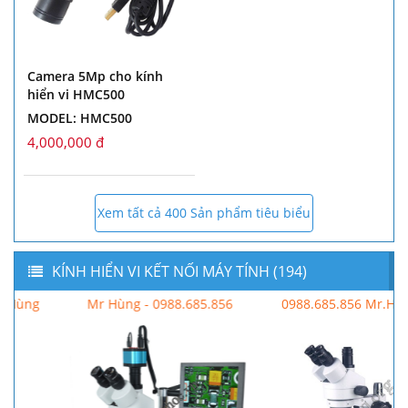
Camera 5Mp cho kính
hiển vi HMC500
MODEL: HMC500
4,000,000 đ
Xem tất cả 400 Sản phẩm tiêu biểu
KÍNH HIỂN VI KẾT NỐI MÁY TÍNH (194)
Mr Hùng - 0988.685.856
0988.685.856 Mr.Hùng