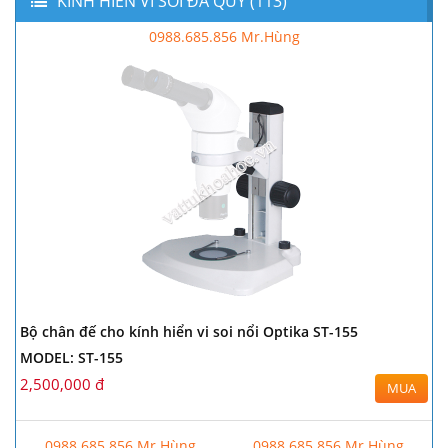
KÍNH HIỂN VI SOI ĐÁ QUÝ (113)
0988.685.856 Mr.Hùng
Bộ chân đế cho kính hiển vi soi nổi Optika ST-155
MODEL: ST-155
2,500,000 đ
MUA
0988.685.856 Mr.Hùng
0988.685.856 Mr.Hùng