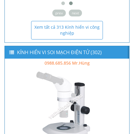
prev
next
Xem tất cả 313 Kính hiển vi công
nghiệp
KÍNH HIỂN VI SOI MẠCH ĐIỆN TỬ (302)
0988.685.856 Mr.Hùng