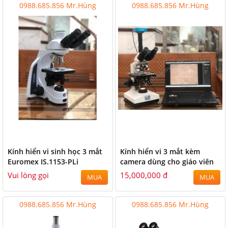
0988.685.856 Mr.Hùng
0988.685.856 Mr.Hùng
Kính hiển vi sinh học 3 mắt
Kính hiển vi 3 mắt kèm
Euromex IS.1153-PLi
camera dùng cho giáo viên
Vui lòng gọi
15,000,000 đ
MUA
MUA
0988.685.856 Mr.Hùng
0988.685.856 Mr.Hùng