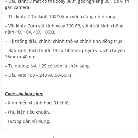
– Đầu kính: 3 mắt có thể xoay 360°, góc nghiêng 30°. Có vị trí
gắn camera.
– Thị kính: 2 Thị kính 10X/18mm với trường nhìn rộng.
– Vật kính: Cụm vật kính xoay 360 độ, với 4 vật kính chống
nấm (4X, 10X, 40X, 100X).
– Hệ thống điều chỉnh: chỉnh thô và chỉnh tinh đồng trục.
– Bàn kính: Kích thước 132 x 142mm, phạm vi dịch chuyển
75mm x 40mm.
– Tụ quang: NA 1.25 có kèm lá chắn sáng.
– Đầu vào: 100 – 240 AC.50/60Hz.
Cung cấp bao gồm:
- Kính hiển vi sinh học: 01 chiếc.
- Phụ kiện tiêu chuẩn.
- Hướng dẫn sử dụng.