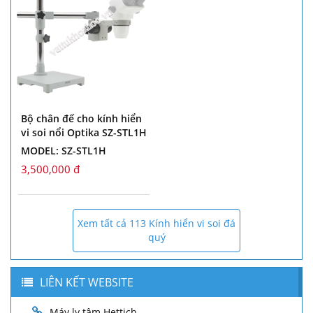
Bộ chân đế cho kính hiển
vi soi nổi Optika SZ-STL1H
MODEL: SZ-STL1H
3,500,000 đ
Xem tất cả 113 Kính hiển vi soi đá
quý
LIÊN KẾT WEBSITE
Máy ly tâm Hettich