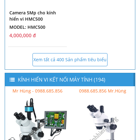
Camera 5Mp cho kính
hiển vi HMC500
MODEL: HMC500
4,000,000 đ
Xem tất cả 400 Sản phẩm tiêu biểu
KÍNH HIỂN VI KẾT NỐI MÁY TÍNH (194)
Mr Hùng - 0988.685.856
0988.685.856 Mr.Hùng