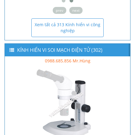
prev
next
Xem tất cả 313 Kính hiển vi công
nghiệp
KÍNH HIỂN VI SOI MẠCH ĐIỆN TỬ (302)
0988.685.856 Mr.Hùng