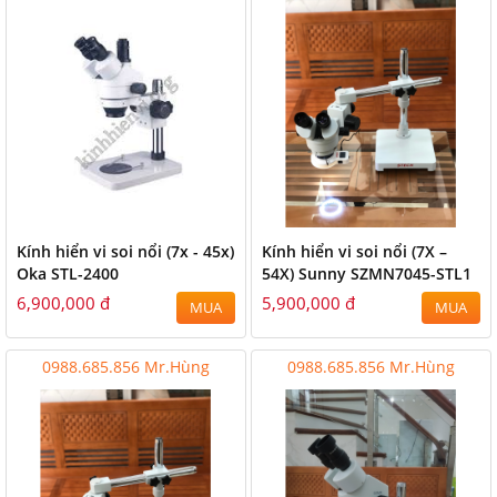
Kính hiển vi soi nổi (7x - 45x)
Kính hiển vi soi nổi (7X –
Oka STL-2400
54X) Sunny SZMN7045-STL1
6,900,000 đ
5,900,000 đ
MUA
MUA
0988.685.856 Mr.Hùng
0988.685.856 Mr.Hùng