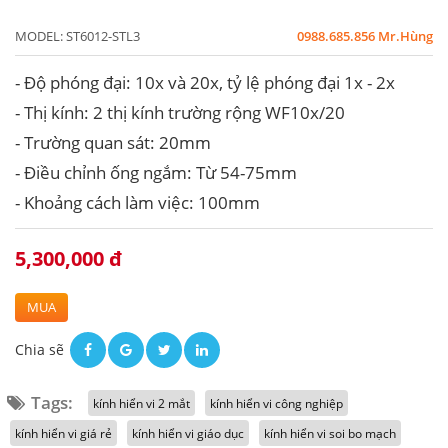
MODEL:
ST6012-STL3
0988.685.856 Mr.Hùng
- Độ phóng đại: 10x và 20x, tỷ lệ phóng đại 1x - 2x
- Thị kính: 2 thị kính trường rộng WF10x/20
- Trường quan sát: 20mm
- Điều chỉnh ống ngắm: Từ 54-75mm
- Khoảng cách làm việc: 100mm
5,300,000 đ
MUA
Chia sẽ
Tags:
kính hiển vi 2 mắt
kính hiển vi công nghiệp
kính hiển vi giá rẻ
kính hiển vi giáo dục
kính hiển vi soi bo mạch