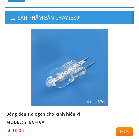
SẢN PHẨM BÁN CHẠY (389)
Bóng đèn Halogen cho kính hiển vi
MODEL: STECH 6V
60,000 đ
MUA