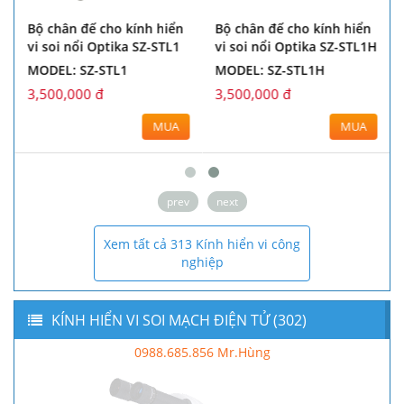
Bộ chân đế cho kính hiển
Bộ chân đế cho kính hiển
vi soi nổi Optika SZ-STL1
vi soi nổi Optika SZ-STL1H
MODEL: SZ-STL1
MODEL: SZ-STL1H
3,500,000 đ
3,500,000 đ
MUA
MUA
prev
next
Xem tất cả 313 Kính hiển vi công
nghiệp
KÍNH HIỂN VI SOI MẠCH ĐIỆN TỬ (302)
0988.685.856 Mr.Hùng