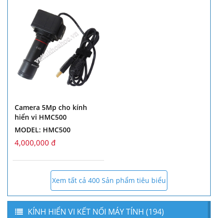
Camera 5Mp cho kính
hiển vi HMC500
MODEL: HMC500
4,000,000 đ
Xem tất cả 400 Sản phẩm tiêu biểu
KÍNH HIỂN VI KẾT NỐI MÁY TÍNH (194)