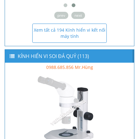
prev
next
Xem tất cả 194 Kính hiển vi kết nối
máy tính
KÍNH HIỂN VI SOI ĐÁ QUÝ (113)
0988.685.856 Mr.Hùng