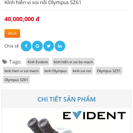
Kính hiển vi soi nổi Olympus SZ61
40,000,000 đ
MUA
Chia sẽ
Tags:
Kinh Evident
kính hiển vi soi bo mạch
kinh hien vi soi mach
kinh Olympus
kinh soi noi
Olympus SZ51
Olympus SZ61
CHI TIẾT SẢN PHẨM