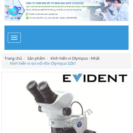
Toggle
navigation
Trang chủ
Sản phẩm
Kính hiển vi Olympus - Nhật
Kính hiển vi soi nổi 45x Olympus SZ61