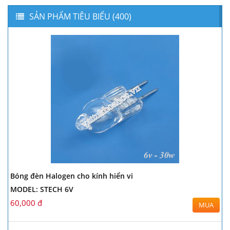
SẢN PHẨM TIÊU BIỂU (400)
Bóng đèn Halogen cho kính hiển vi
MODEL: STECH 6V
60,000 đ
MUA