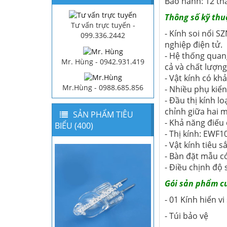
Bảo hành: 12 th
Thông số kỹ thu
Tư vấn trực tuyến -
- Kính soi nổi S
099.336.2442
nghiệp điện tử.
- Hệ thống quan
Mr. Hùng - 0942.931.419
cả và chất lượn
- Vật kính có kh
Mr.Hùng - 0988.685.856
- Nhiều phụ kiể
- Đầu thị kính l
chỉnh giữa hai 
SẢN PHẨM TIÊU
- Khả năng điếu
BIỂU (400)
- Thị kính: EWF
- Vật kính tiêu 
- Bàn đặt mẫu c
- Điều chịnh độ 
Gói sản phẩm c
- 01 Kính hiển vi
- Túi bảo vệ