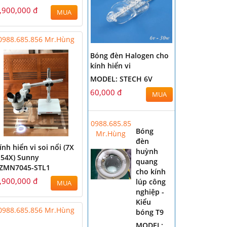
,900,000 đ
MUA
0988.685.856 Mr.Hùng
Bóng đèn Halogen cho
kính hiển vi
MODEL: STECH 6V
60,000 đ
MUA
0988.685.856
Bóng
Mr.Hùng
đèn
ính hiển vi soi nổi (7X
huỳnh
 54X) Sunny
quang
ZMN7045-STL1
cho kính
,900,000 đ
lúp công
MUA
nghiệp -
Kiểu
0988.685.856 Mr.Hùng
bóng T9
MODEL: