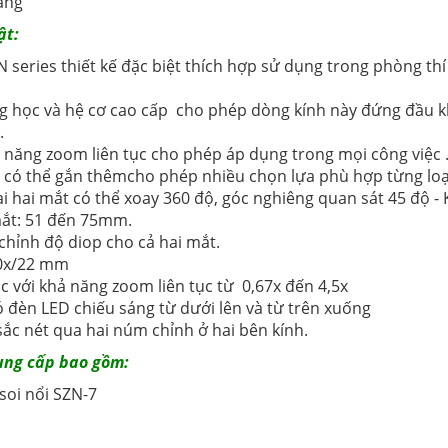
áng
ật:
ZN series thiết kế đặc biệt thích hợp sử dụng trong phòng t
g học và hệ cơ cao cấp cho phép dòng kính này đứng đầu kh
g.
ả năng zoom liên tục cho phép áp dụng trong mọi công việc 
n có thể gắn thêmcho phép nhiều chọn lựa phù hợp từng loạ
oại hai mắt có thể xoay 360 độ, góc nghiêng quan sát 45 độ 
mắt: 51 đến 75mm.
 chỉnh độ diop cho cả hai mắt.
10x/22 mm
sắc với khả năng zoom liên tục từ 0,67x đến 4,5x
ó đèn LED chiếu sáng từ dưới lên và từ trên xuống
sắc nét qua hai núm chỉnh ở hai bên kính.
ung cấp bao gồm:
 soi nổi SZN-7