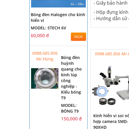
- Giấy bảo hành
- Hộp đựng kính
Bóng đèn Halogen cho kính
- Hướng dẫn sử
hiển vi
MODEL: STECH 6V
60,000 đ
MUA
0988.685.856
0988.685.856 Mr
Bóng đèn
Mr.Hùng
huỳnh
quang cho
kính lúp
công
nghiệp -
Kiểu bóng
T9
MODEL:
BÓNG T9
Kính hiển vi soi nổ
150,000 đ
hợp camera SMD-
90XHD