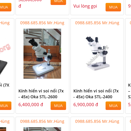
MUA
đ
Vui lòng gọi
9
MUA
MUA
.Hùng
0988.685.856 Mr.Hùng
0988.685.856 Mr.Hùng
i (7X
K
Kính hiển vi soi nổi (7x
Kính hiển vi soi nổi (7x
–
- 45x) Oka STL-2600
- 45x) Oka STL-2400
S
6,400,000 đ
6,900,000 đ
5
MUA
MUA
MUA
.Hùng
0988.685.856 Mr.Hùng
0988.685.856 Mr.Hùng