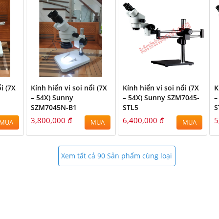
i (7X
Kính hiển vi soi nổi (7X
Kính hiển vi soi nổi (7X
K
– 54X) Sunny
– 54X) Sunny SZM7045-
–
SZM7045N-B1
STL5
S
3,800,000 đ
6,400,000 đ
5
MUA
MUA
MUA
988.685.856 Mr.Hùng
Xem tất cả 90 Sản phẩm cùng loại