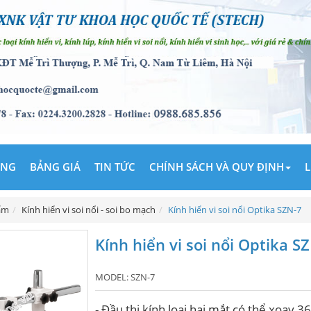
ÃNG
BẢNG GIÁ
TIN TỨC
CHÍNH SÁCH VÀ QUY ĐỊNH
L
ẩm
Kính hiển vi soi nổi - soi bo mạch
Kính hiển vi soi nổi Optika SZN-7
Kính hiển vi soi nổi Optika S
MODEL:
SZN-7
- Đầu thị kính loại hai mắt có thể xoay 3