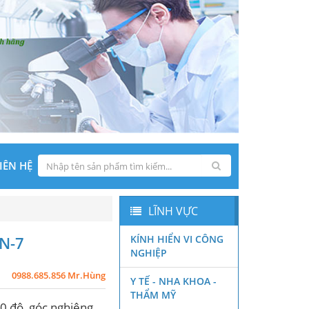
IÊN HỆ
LĨNH VỰC
ZN-7
KÍNH HIỂN VI CÔNG
NGHIỆP
0988.685.856 Mr.Hùng
Y TẾ - NHA KHOA -
THẨM MỸ
60 độ, góc nghiêng