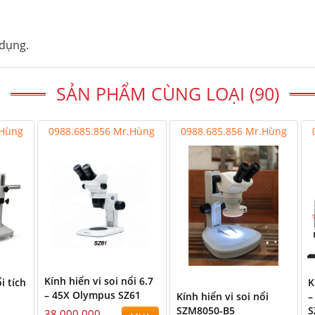
 dụng.
SẢN PHẨM CÙNG LOẠI (90)
.Hùng
0988.685.856 Mr.Hùng
0988.685.856 Mr.Hùng
Kính hiển vi soi nổi 6.7
i tích
K
– 45X Olympus SZ61
Kính hiển vi soi nổi
–
SZM8050-B5
S
38,000,000