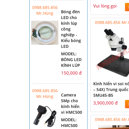
Vui lòng gọi
0988.685.856
Bóng đèn
Mr.Hùng
LED cho
0988.685.856 Mr
kính lúp
công
nghiệp -
Kiểu bóng
LED
MODEL:
BÓNG LED
KÍNH LÚP
150,000 đ
Kính hiển vi soi nổ
– 54X) Trung quốc
0988.685.856
Camera
SMU45-B5
Mr.Hùng
5Mp cho
3,900,000 đ
kính hiển
vi HMC500
0988.685.856 Mr
MODEL:
HMC500