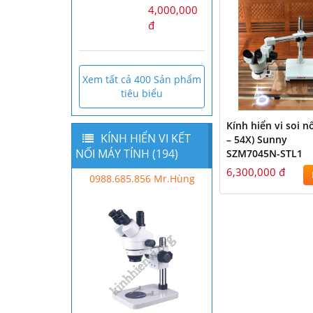
4,000,000
đ
Xem tất cả 400 Sản phẩm
tiêu biểu
Kính hiển vi soi nổ
KÍNH HIỂN VI KẾT
– 54X) Sunny
NỐI MÁY TÍNH (194)
SZM7045N-STL1
6,300,000 đ
0988.685.856 Mr.Hùng
Mr Hùng - 0988.685.856
0