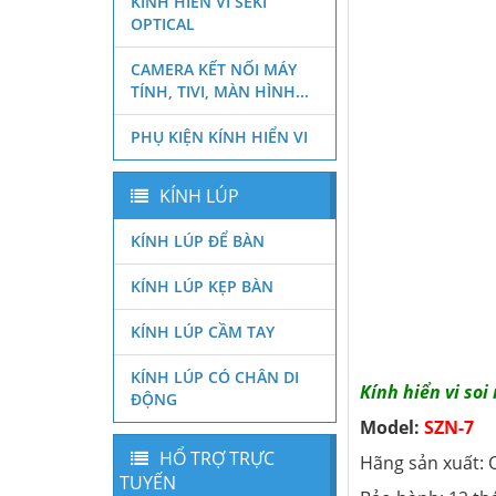
KÍNH HIỂN VI SEKI
OPTICAL
CAMERA KẾT NỐI MÁY
TÍNH, TIVI, MÀN HÌNH...
PHỤ KIỆN KÍNH HIỂN VI
KÍNH LÚP
KÍNH LÚP ĐỂ BÀN
KÍNH LÚP KẸP BÀN
KÍNH LÚP CẦM TAY
KÍNH LÚP CÓ CHÂN DI
Kính hiển vi soi
ĐỘNG
Model:
SZN-7
HỔ TRỢ TRỰC
Hãng sản xuất: Op
TUYẾN