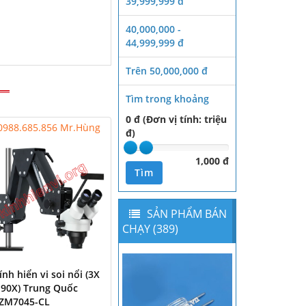
39,999,999 đ
40,000,000 -
44,999,999 đ
Trên 50,000,000 đ
Tìm trong khoảng
0 đ (Đơn vị tính: triệu
0988.685.856 Mr.Hùng
đ)
1,000 đ
Tìm
SẢN PHẨM BÁN
CHẠY (389)
ính hiển vi soi nổi (3X
 90X) Trung Quốc
ZM7045-CL