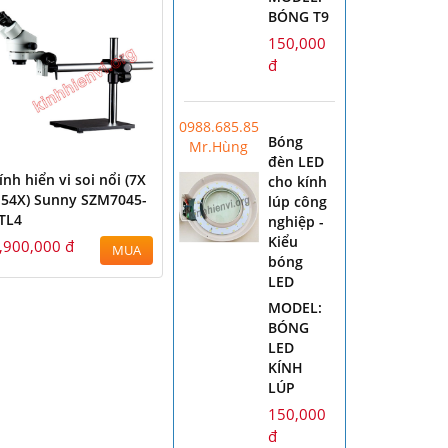
BÓNG T9
150,000
đ
0988.685.856
Bóng
Mr.Hùng
đèn LED
ính hiển vi soi nổi (7X
cho kính
 54X) Sunny SZM7045-
lúp công
TL4
nghiệp -
Kiểu
,900,000 đ
MUA
bóng
LED
MODEL:
BÓNG
LED
KÍNH
LÚP
150,000
đ