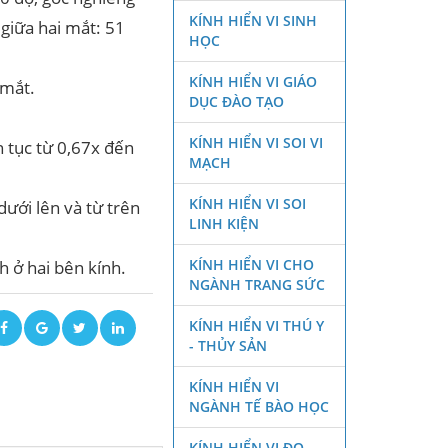
KÍNH HIỂN VI SINH
 giữa hai mắt: 51
HỌC
KÍNH HIỂN VI GIÁO
 mắt.
DỤC ĐÀO TẠO
KÍNH HIỂN VI SOI VI
n tục từ 0,67x đến
MẠCH
KÍNH HIỂN VI SOI
ưới lên và từ trên
LINH KIỆN
KÍNH HIỂN VI CHO
h ở hai bên kính.
NGÀNH TRANG SỨC
KÍNH HIỂN VI THÚ Y
- THỦY SẢN
KÍNH HIỂN VI
NGÀNH TẾ BÀO HỌC
KÍNH HIỂN VI ĐO