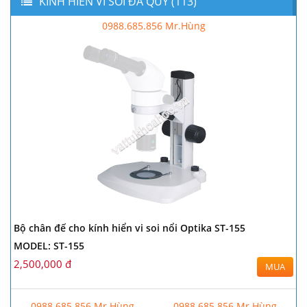
KÍNH HIỂN VI SOI ĐÁ QUÝ (113)
0988.685.856 Mr.Hùng
Bộ chân đế cho kính hiển vi soi nổi Optika ST-155
MODEL: ST-155
2,500,000 đ
MUA
0988.685.856 Mr.Hùng
0988.685.856 Mr.Hùng