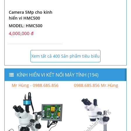
Camera 5Mp cho kính
hiển vi HMC500
MODEL: HMC500
4,000,000 đ
Xem tất cả 400 Sản phẩm tiêu biểu
KÍNH HIỂN VI KẾT NỐI MÁY TÍNH (194)
Mr Hùng - 0988.685.856
0988.685.856 Mr.Hùng
Mr H