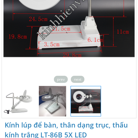
prev
next
Kính lúp để bàn, thân dạng trục, thấu
kính trắng LT-86B 5X LED