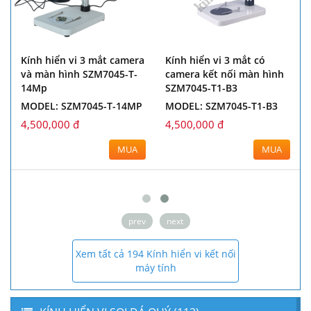
amera kính hiển vi công
Kính hiển vi 3 mắt Axio
Kính h
ghiệp HDMI HD 14MP
Lab.A1 Carl Zeiss
và mà
.5X-90X! Kính hiển vi tiêu
14Mp
MODEL: LAB.A1 CARL
ự tách 50/50
ZEISS
MODEL
ODEL:
70,000,000 đ
4,500
2,000,000 đ
MUA
MUA
prev
next
Xem tất cả 194 Kính hiển vi kết nối
máy tính