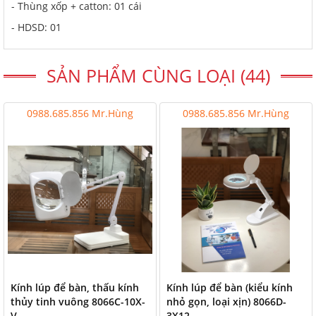
- Thùng xốp + catton: 01 cái
- HDSD: 01
SẢN PHẨM CÙNG LOẠI (44)
0988.685.856 Mr.Hùng
0988.685.856 Mr.Hùng
Kính lúp để bàn, thấu kính
Kính lúp để bàn (kiểu kính
thủy tinh vuông 8066C-10X-
nhỏ gọn, loại xịn) 8066D-
V
3X12