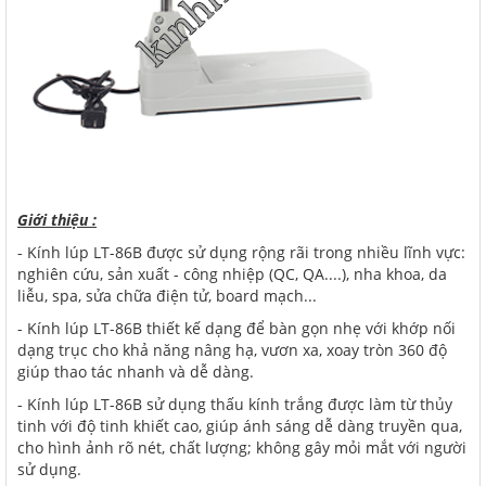
Giới thiệu :
- Kính lúp LT-86B được sử dụng rộng rãi trong nhiều lĩnh vực:
nghiên cứu, sản xuất - công nhiệp (QC, QA....), nha khoa, da
liễu, spa, sửa chữa điện tử, board mạch...
- Kính lúp LT-86B thiết kế dạng để bàn gọn nhẹ với khớp nối
dạng trục cho khả năng nâng hạ, vươn xa, xoay tròn 360 độ
giúp thao tác nhanh và dễ dàng.
- Kính lúp LT-86B sử dụng thấu kính trắng được làm từ thủy
tinh với độ tinh khiết cao, giúp ánh sáng dễ dàng truyền qua,
cho hình ảnh rõ nét, chất lượng; không gây mỏi mắt với người
sử dụng.