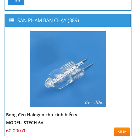
SẢN PHẨM BÁN CHẠY (389)
Bóng đèn Halogen cho kính hiển vi
MODEL: STECH 6V
60,000 đ
MUA