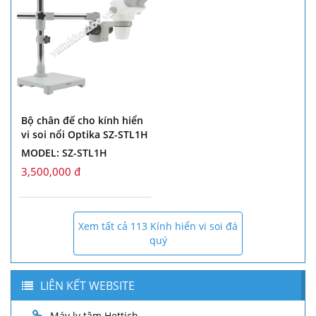
Bộ chân đế cho kính hiển
vi soi nổi Optika SZ-STL1H
MODEL: SZ-STL1H
3,500,000 đ
Xem tất cả 113 Kính hiển vi soi đá
quý
LIÊN KẾT WEBSITE
Máy ly tâm Hettich