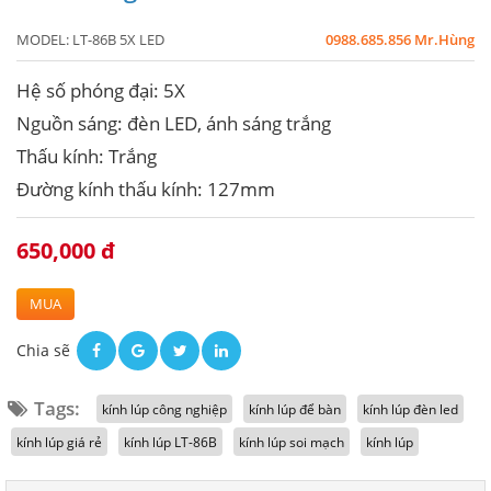
MODEL:
LT-86B 5X LED
0988.685.856 Mr.Hùng
Hệ số phóng đại: 5X
Nguồn sáng: đèn LED, ánh sáng trắng
Thấu kính: Trắng
Đường kính thấu kính: 127mm
650,000 đ
MUA
Chia sẽ
Tags:
kính lúp công nghiệp
kính lúp để bàn
kính lúp đèn led
kính lúp giá rẻ
kính lúp LT-86B
kính lúp soi mạch
kính lúp