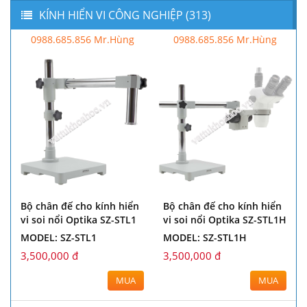
KÍNH HIỂN VI CÔNG NGHIỆP (313)
988.685.856 Mr.Hùng
0988.685.856 Mr.Hùng
0988.
chân đế cho kính hiển
Bộ chân đế cho kính hiển
Bộ chân
soi nổi Optika ST-155
vi soi nổi Optika ST-156
vi soi n
DEL: ST-155
MODEL: ST-156
MODEL:
500,000 đ
2,500,000 đ
3,500,0
MUA
MUA