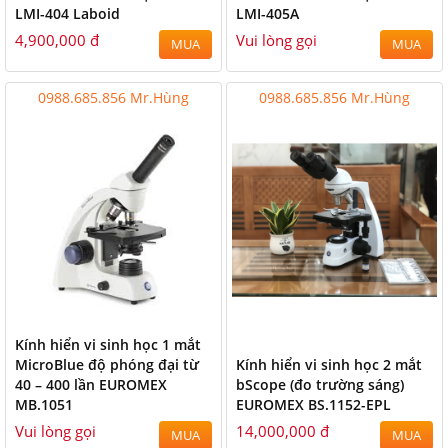
LMI-404 Laboid
LMI-405A
4,900,000 đ
Vui lòng gọi
MUA
MUA
0988.685.856 Mr.Hùng
0988.685.856 Mr.Hùng
Kính hiển vi sinh học 1 mắt
MicroBlue độ phóng đại từ
Kính hiển vi sinh học 2 mắt
40 – 400 lần EUROMEX
bScope (đo trường sáng)
MB.1051
EUROMEX BS.1152-EPL
Vui lòng gọi
14,000,000 đ
MUA
MUA