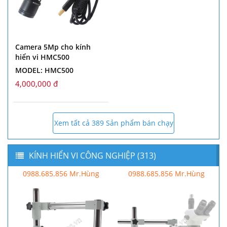
Camera 5Mp cho kính
hiển vi HMC500
MODEL: HMC500
4,000,000 đ
Xem tất cả 389 Sản phẩm bán chạy
KÍNH HIỂN VI CÔNG NGHIỆP (313)
0988.685.856 Mr.Hùng
0988.685.856 Mr.Hùng