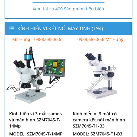
Xem tất cả 400 Sản phẩm tiêu biểu
KÍNH HIỂN VI KẾT NỐI MÁY TÍNH (194)
Mr Hùng - 0988.685.856
0988.685.856 Mr.Hùng
Kính hiển vi 3 mắt camera
Kính hiển vi 3 mắt có
và màn hình SZM7045-T-
camera kết nối màn hình
14Mp
SZM7045-T1-B3
MODEL: SZM7045-T-14MP
MODEL: SZM7045-T1-B3