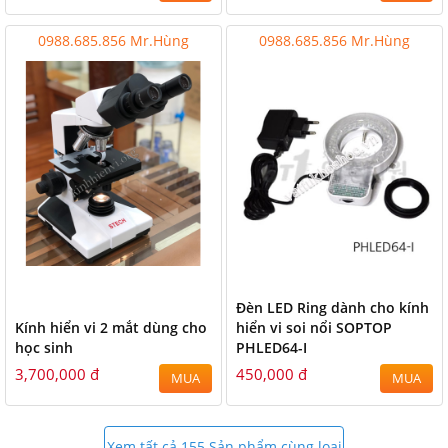
0988.685.856 Mr.Hùng
0988.685.856 Mr.Hùng
Đèn LED Ring dành cho kính
Kính hiển vi 2 mắt dùng cho
hiển vi soi nổi SOPTOP
học sinh
PHLED64-I
3,700,000 đ
450,000 đ
MUA
MUA
Xem tất cả 155 Sản phẩm cùng loại