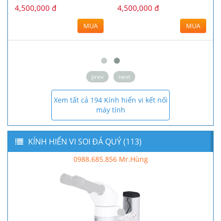
4,500,000 đ
4,500,000 đ
MUA
MUA
prev
next
Xem tất cả 194 Kính hiển vi kết nối
máy tính
KÍNH HIỂN VI SOI ĐÁ QUÝ (113)
0988.685.856 Mr.Hùng