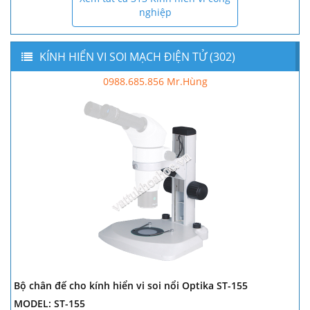
nghiệp
KÍNH HIỂN VI SOI MẠCH ĐIỆN TỬ (302)
0988.685.856 Mr.Hùng
Bộ chân đế cho kính hiển vi soi nổi Optika ST-155
MODEL: ST-155