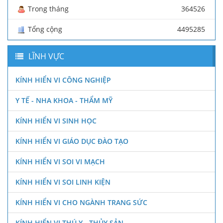
Trong tháng
364526
Tổng cộng
4495285
LĨNH VỰC
KÍNH HIỂN VI CÔNG NGHIỆP
Y TẾ - NHA KHOA - THẨM MỸ
KÍNH HIỂN VI SINH HỌC
KÍNH HIỂN VI GIÁO DỤC ĐÀO TẠO
KÍNH HIỂN VI SOI VI MẠCH
KÍNH HIỂN VI SOI LINH KIỆN
KÍNH HIỂN VI CHO NGÀNH TRANG SỨC
KÍNH HIỂN VI THÚ Y - THỦY SẢN