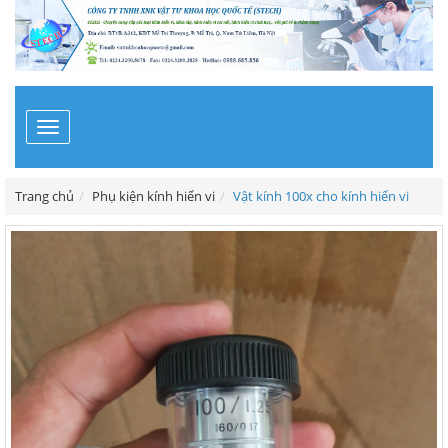
Toggle
navigation
Trang chủ
Phụ kiện kính hiển vi
Vật kính 100x cho kính hiển vi