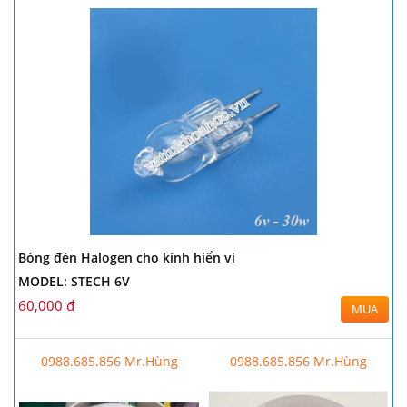
Bóng đèn Halogen cho kính hiển vi
MODEL: STECH 6V
60,000 đ
MUA
0988.685.856 Mr.Hùng
0988.685.856 Mr.Hùng