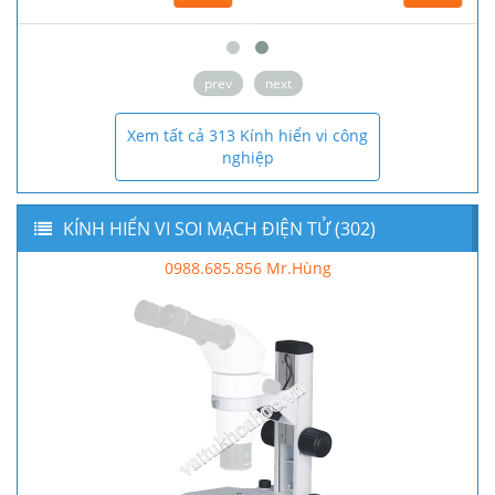
prev
next
Xem tất cả 313 Kính hiển vi công
nghiệp
KÍNH HIỂN VI SOI MẠCH ĐIỆN TỬ (302)
0988.685.856 Mr.Hùng