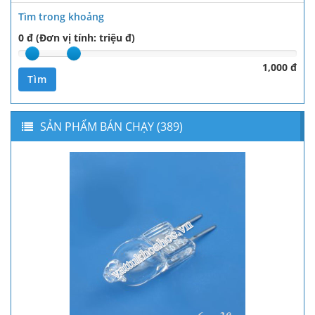
Tìm trong khoảng
0 đ (Đơn vị tính: triệu đ)
1,000 đ
Tìm
SẢN PHẨM BÁN CHẠY (389)