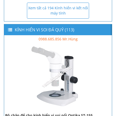
Xem tất cả 194 Kính hiển vi kết nối
máy tính
KÍNH HIỂN VI SOI ĐÁ QUÝ (113)
0988.685.856 Mr.Hùng
Bộ chân đế cho kính hiển vi soi nổi Optika ST-155