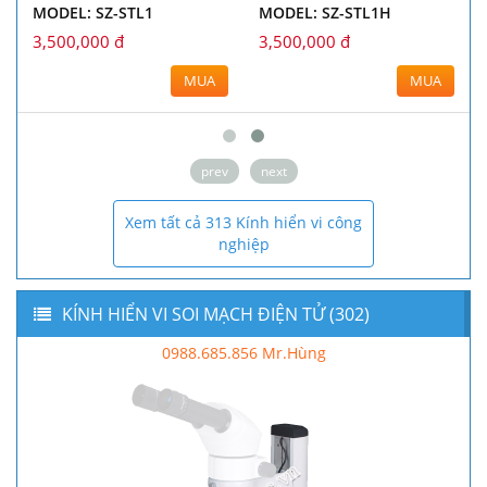
MODEL: SZ-STL1
MODEL: SZ-STL1H
3,500,000 đ
3,500,000 đ
MUA
MUA
prev
next
Xem tất cả 313 Kính hiển vi công
nghiệp
KÍNH HIỂN VI SOI MẠCH ĐIỆN TỬ (302)
0988.685.856 Mr.Hùng