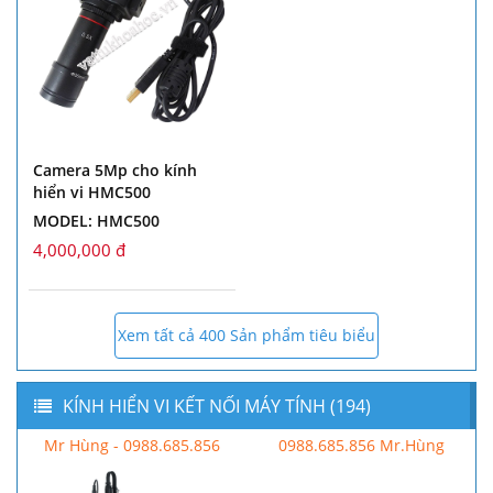
Camera 5Mp cho kính
hiển vi HMC500
MODEL: HMC500
4,000,000 đ
Xem tất cả 400 Sản phẩm tiêu biểu
KÍNH HIỂN VI KẾT NỐI MÁY TÍNH (194)
Mr Hùng - 0988.685.856
0988.685.856 Mr.Hùng