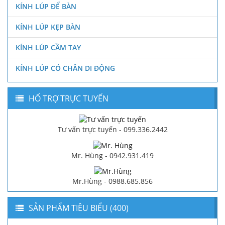
KÍNH LÚP ĐỂ BÀN
KÍNH LÚP KẸP BÀN
KÍNH LÚP CẦM TAY
KÍNH LÚP CÓ CHÂN DI ĐỘNG
HỔ TRỢ TRỰC TUYẾN
Tư vấn trực tuyến - 099.336.2442
Mr. Hùng - 0942.931.419
Mr.Hùng - 0988.685.856
SẢN PHẨM TIÊU BIỂU (400)