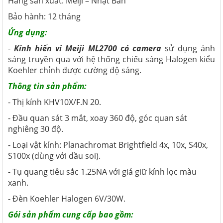
Hãng sản xuất: Meiji – Nhật Bản
Bảo hành: 12 tháng
Ứng dụng:
-
Kính hiển vi Meiji ML2700 có camera
sử dụng ánh
sáng truyền qua với hệ thống chiếu sáng Halogen kiểu
Koehler chỉnh được cường độ sáng.
Thông tin sản phẩm:
- Thị kính KHV10X/F.N 20.
- Đầu quan sát 3 mắt, xoay 360 độ, góc quan sát
nghiêng 30 độ.
- Loại vật kính: Planachromat Brightfield 4x, 10x, S40x,
S100x (dùng với dầu soi).
- Tụ quang tiêu sắc 1.25NA với giá giữ kính lọc màu
xanh.
- Đèn Koehler Halogen 6V/30W.
Gói sản phẩm cung cấp bao gồm: