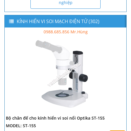
nghiệp
KÍNH HIỂN VI SOI MẠCH ĐIỆN TỬ (302)
0988.685.856 Mr.Hùng
Bộ chân đế cho kính hiển vi soi nổi Optika ST-155
MODEL: ST-155