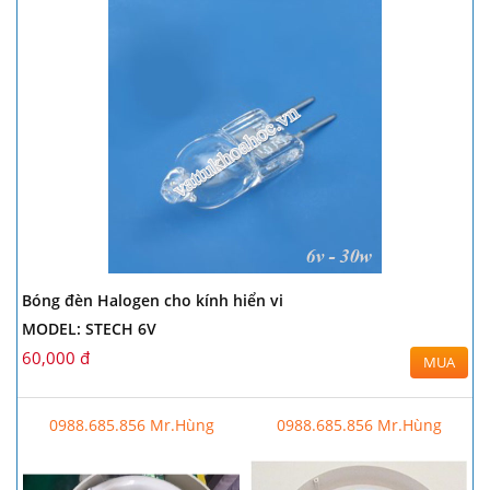
Bóng đèn Halogen cho kính hiển vi
MODEL: STECH 6V
60,000 đ
MUA
0988.685.856 Mr.Hùng
0988.685.856 Mr.Hùng