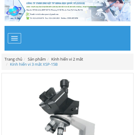
Toggle
navigation
Trang chủ
Sản phẩm
Kính hiển vi 2 mắt
Kính hiển vi 3 mắt XSP-15B