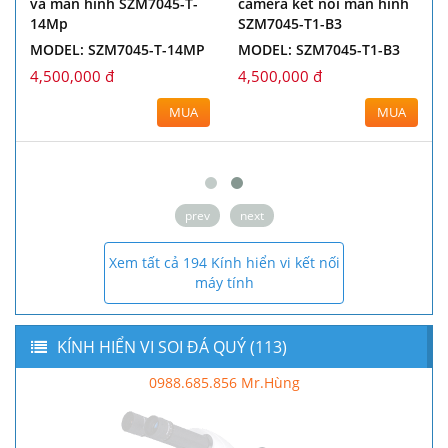
và màn hình SZM7045-T-
camera kết nối màn hình
14Mp
SZM7045-T1-B3
MODEL: SZM7045-T-14MP
MODEL: SZM7045-T1-B3
4,500,000 đ
4,500,000 đ
MUA
MUA
prev
next
Xem tất cả 194 Kính hiển vi kết nối
máy tính
KÍNH HIỂN VI SOI ĐÁ QUÝ (113)
0988.685.856 Mr.Hùng