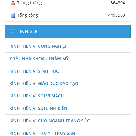
Trong tháng
364804
Tổng cộng
4495563
LĨNH VỰC
KÍNH HIỂN VI CÔNG NGHIỆP
Y TẾ - NHA KHOA - THẨM MỸ
KÍNH HIỂN VI SINH HỌC
KÍNH HIỂN VI GIÁO DỤC ĐÀO TẠO
KÍNH HIỂN VI SOI VI MẠCH
KÍNH HIỂN VI SOI LINH KIỆN
KÍNH HIỂN VI CHO NGÀNH TRANG SỨC
KÍNH HIỂN VI THÚ Y - THỦY SẢN