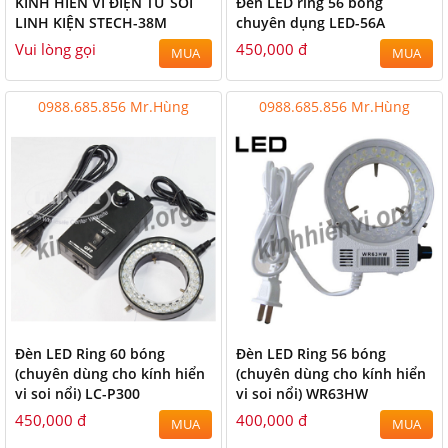
KÍNH HIỂN VI ĐIỆN TỬ SOI
Đèn LED ring 56 bóng
LINH KIỆN STECH-38M
chuyên dụng LED-56A
Vui lòng gọi
450,000 đ
MUA
MUA
0988.685.856 Mr.Hùng
0988.685.856 Mr.Hùng
Đèn LED Ring 60 bóng
Đèn LED Ring 56 bóng
(chuyên dùng cho kính hiển
(chuyên dùng cho kính hiển
vi soi nổi) LC-P300
vi soi nổi) WR63HW
450,000 đ
400,000 đ
MUA
MUA