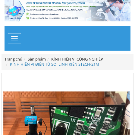
Toggle
navigation
Trang chủ
Sản phẩm
KÍNH HIỂN VI CÔNG NGHIỆP
KÍNH HIỂN VI ĐIỆN TỬ SOI LINH KIỆN STECH-21M