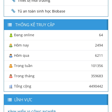
Thiết bị môi trường
Tủ an toàn sinh học Biobase
THỐNG KÊ TRUY CẬP
Đang online
64
Hôm nay
2494
Hôm qua
6211
Trong tuần
101356
Trong tháng
359683
Tổng cộng
4490442
LĨNH VỰC
KÍNH HIỂN VI CÔNG NGHIỆP