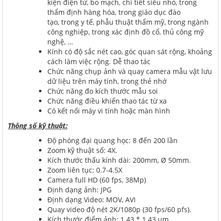
kiện điện tử, bo mạch, chi tiết siêu nhỏ, trong
thẩm định hàng hóa, trong giáo dục đào
tạo, trong y tế, phẫu thuật thẩm mỹ, trong ngành
công nghiệp, trong xác định đồ cổ, thủ công mỹ
nghệ, …
Kính có độ sắc nét cao, góc quan sát rộng, khoảng
cách làm việc rộng. Dễ thao tác
Chức năng chụp ảnh và quay camera mẫu vật lưu
dữ liệu trên máy tính, trong thẻ nhớ
Chức năng đo kích thước mẫu soi
Chức năng điều khiển thao tác từ xa
Có kết nối máy vi tính hoặc màn hình
Thông số kỹ thuật:
Độ phóng đại quang học: 8 đến 200 lần
Zoom kỹ thuật số: 4X.
Kích thước thấu kính dài: 200mm, Ø 50mm.
Zoom liên tục: 0.7-4.5X
Camera full HD (60 fps, 38Mp)
Định dạng ảnh: JPG
Định dạng Video: MOV, AVI
Quay video độ nét 2K/1080p (30 fps/60 pfs).
Kích thước điểm ảnh: 1.43 * 1.43 um.