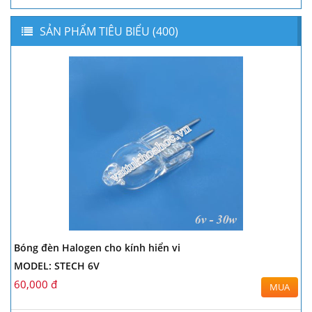
SẢN PHẨM TIÊU BIỂU (400)
Bóng đèn Halogen cho kính hiển vi
MODEL: STECH 6V
60,000 đ
MUA