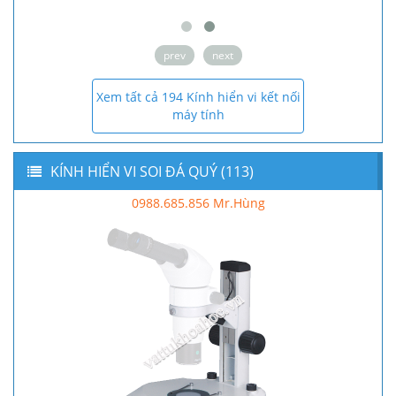
prev
next
Xem tất cả 194 Kính hiển vi kết nối
máy tính
KÍNH HIỂN VI SOI ĐÁ QUÝ (113)
0988.685.856 Mr.Hùng