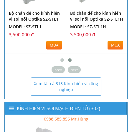
Bộ chân đế cho kính hiển
Bộ chân đế cho kính hiển
vi soi nổi Optika SZ-STL1
vi soi nổi Optika SZ-STL1H
MODEL: SZ-STL1
MODEL: SZ-STL1H
3,500,000 đ
3,500,000 đ
MUA
MUA
prev
next
Xem tất cả 313 Kính hiển vi công
nghiệp
KÍNH HIỂN VI SOI MẠCH ĐIỆN TỬ (302)
0988.685.856 Mr.Hùng