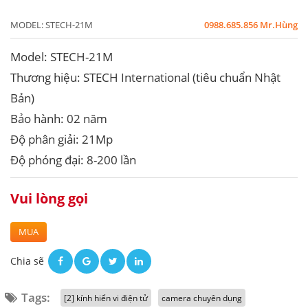
MODEL:
STECH-21M
0988.685.856 Mr.Hùng
Model: STECH-21M
Thương hiệu: STECH International (tiêu chuẩn Nhật
Bản)
Bảo hành: 02 năm
Độ phân giải: 21Mp
Độ phóng đại: 8-200 lần
Vui lòng gọi
MUA
Chia sẽ
Tags:
[2] kính hiển vi điện tử
camera chuyên dụng