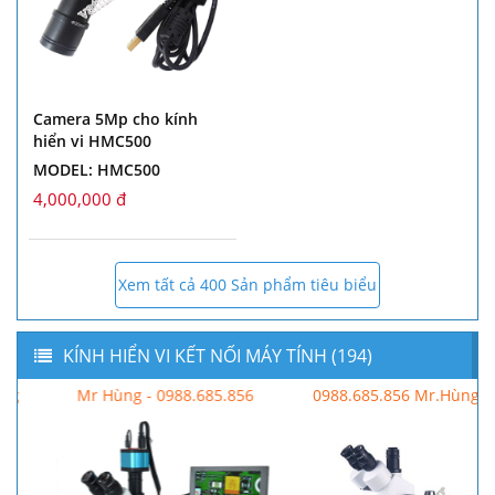
Camera 5Mp cho kính
hiển vi HMC500
MODEL: HMC500
4,000,000 đ
Xem tất cả 400 Sản phẩm tiêu biểu
KÍNH HIỂN VI KẾT NỐI MÁY TÍNH (194)
Mr Hùng - 0988.685.856
0988.685.856 Mr.Hùng