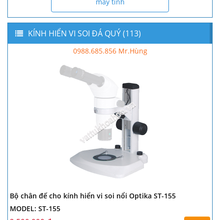
máy tính
KÍNH HIỂN VI SOI ĐÁ QUÝ (113)
0988.685.856 Mr.Hùng
Bộ chân đế cho kính hiển vi soi nổi Optika ST-155
MODEL: ST-155