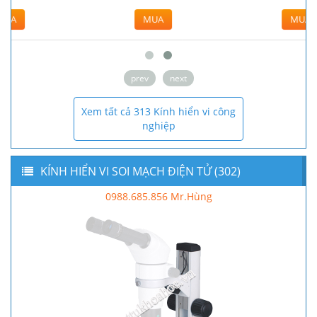
MUA
MUA
prev
next
Xem tất cả 313 Kính hiển vi công
nghiệp
KÍNH HIỂN VI SOI MẠCH ĐIỆN TỬ (302)
0988.685.856 Mr.Hùng