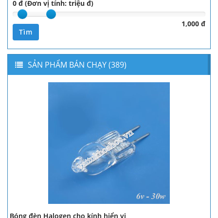
0 đ (Đơn vị tính: triệu đ)
1,000 đ
Tìm
SẢN PHẨM BÁN CHẠY (389)
Bóng đèn Halogen cho kính hiển vi