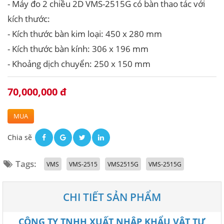
- Máy đo 2 chiều 2D VMS-2515G có bàn thao tác với
kích thước:
- Kích thước bàn kim loại: 450 x 280 mm
- Kích thước bàn kính: 306 x 196 mm
- Khoảng dịch chuyển: 250 x 150 mm
70,000,000 đ
MUA
Chia sẽ
Tags:
VMS
VMS-2515
VMS2515G
VMS-2515G
CHI TIẾT SẢN PHẨM
CÔNG TY TNHH XUẤT NHẬP KHẨU VẬT TƯ