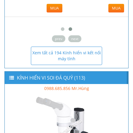
MUA
MUA
prev
next
Xem tất cả 194 Kính hiển vi kết nối
máy tính
KÍNH HIỂN VI SOI ĐÁ QUÝ (113)
0988.685.856 Mr.Hùng