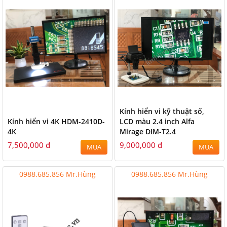
Kính hiển vi kỹ thuật số,
Kính hiển vi 4K HDM-2410D-
LCD màu 2.4 inch Alfa
4K
Mirage DIM-T2.4
7,500,000 đ
9,000,000 đ
MUA
MUA
0988.685.856 Mr.Hùng
0988.685.856 Mr.Hùng