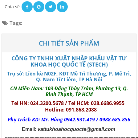
Chia sẽ
Tags:
CHI TIẾT SẢN PHẨM
CÔNG TY TNHH XUẤT NHẬP KHẨU VẬT TƯ
KHOA HỌC QUỐC TẾ (STECH)
Trụ sở: Liền kề N02F, KĐT Mễ Trì Thượng, P. Mễ Trì,
Q. Nam Từ Liêm, TP Hà Nội
CN Miền Nam: 103 Đặng Thùy Trâm, Phường 13, Q.
Bình Thạnh, TP HCM
Tel HN: 024.3200.5678 / Tel HCM: 028.6686.9955
Hotline: 091.868.2088
Phụ trách KD: Mr. Hùng 0942.931.419 / 0988.685.856
Email:
vattukhoahocquocte@gmail.com