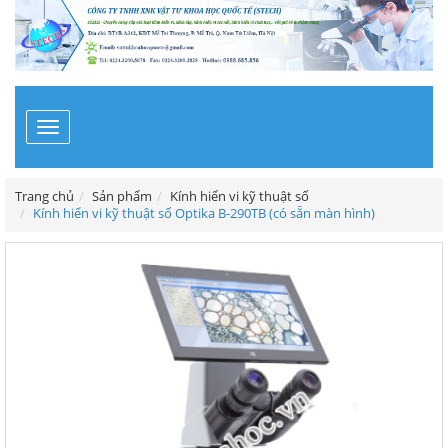
Toggle
navigation
Trang chủ
Sản phẩm
Kính hiển vi kỹ thuật số
Kính hiển vi kỹ thuật số Optika B-290TB (có sẵn màn hình)