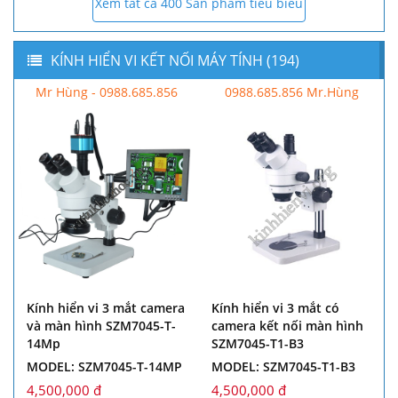
Xem tất cả 400 Sản phẩm tiêu biểu
KÍNH HIỂN VI KẾT NỐI MÁY TÍNH (194)
Mr Hùng - 0988.685.856
0988.685.856 Mr.Hùng
Kính hiển vi 3 mắt camera
Kính hiển vi 3 mắt có
và màn hình SZM7045-T-
camera kết nối màn hình
14Mp
SZM7045-T1-B3
MODEL: SZM7045-T-14MP
MODEL: SZM7045-T1-B3
4,500,000 đ
4,500,000 đ