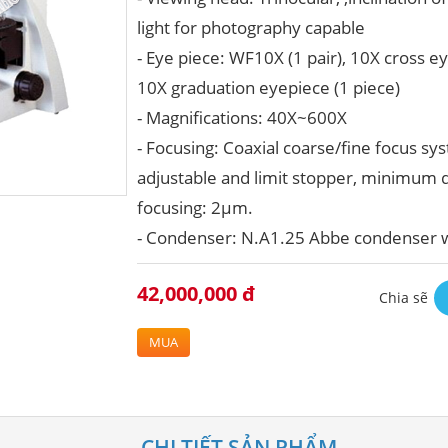
light for photography capable
- Eye piece: WF10X (1 pair), 10X cross ey
10X graduation eyepiece (1 piece)
- Magnifications: 40X~600X
- Focusing: Coaxial coarse/fine focus sy
adjustable and limit stopper, minimum di
focusing: 2μm.
- Condenser: N.A1.25 Abbe condenser w
42,000,000 đ
Chia sẽ
MUA
CHI TIẾT SẢN PHẨM