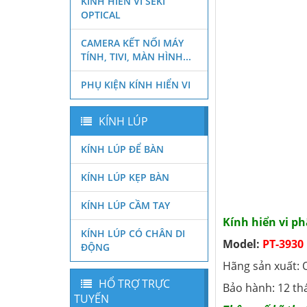
KÍNH HIỂN VI SEKI
OPTICAL
CAMERA KẾT NỐI MÁY
TÍNH, TIVI, MÀN HÌNH...
PHỤ KIỆN KÍNH HIỂN VI
KÍNH LÚP
KÍNH LÚP ĐỂ BÀN
KÍNH LÚP KẸP BÀN
KÍNH LÚP CẦM TAY
Kính hiển vi p
KÍNH LÚP CÓ CHÂN DI
Model:
PT-3930
ĐỘNG
Hãng sản xuất:
HỔ TRỢ TRỰC
Bảo hành: 12 th
TUYẾN