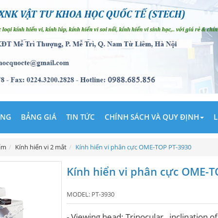
ÃNG
BẢNG GIÁ
TIN TỨC
CHÍNH SÁCH VÀ QUY ĐỊNH
L
ẩm
Kính hiển vi 2 mắt
Kính hiển vi phân cực OME-TOP PT-3930
Kính hiển vi phân cực OME-T
MODEL:
PT-3930
- Viewing head: Trinocular, ,inclination