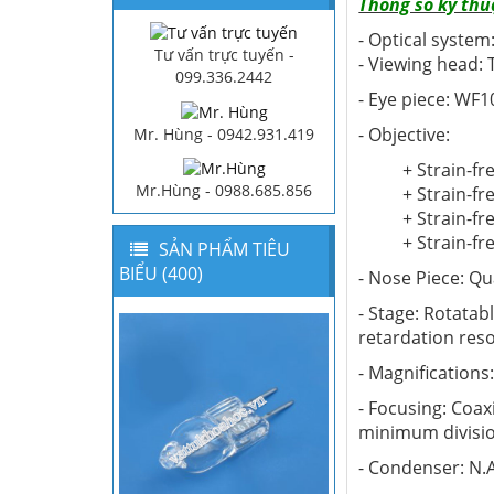
Thông số kỹ thu
- Optical system
Tư vấn trực tuyến -
- Viewing head: 
099.336.2442
- Eye piece: WF1
- Objective:
Mr. Hùng - 0942.931.419
+ Strain-f
Mr.Hùng - 0988.685.856
+ Strain-f
+ Strain-f
+ Strain-f
SẢN PHẨM TIÊU
BIỂU (400)
- Nose Piece: Q
- Stage: Rotata
retardation reso
- Magnifications
- Focusing: Coax
minimum divisio
- Condenser: N.