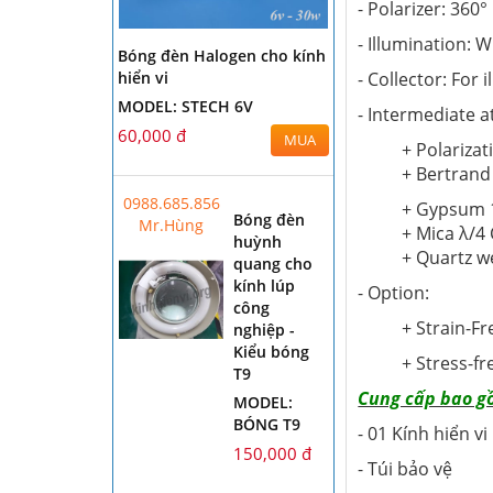
- Polarizer: 360°
- Illumination: 
Bóng đèn Halogen cho kính
- Collector: For
hiển vi
MODEL: STECH 6V
- Intermediate 
60,000 đ
MUA
+ Polariza
+ Bertrand 
0988.685.856
+ Gypsum 
Bóng đèn
Mr.Hùng
+ Mica λ/
huỳnh
+ Quartz 
quang cho
kính lúp
- Option:
công
+ Strain-F
nghiệp -
Kiểu bóng
+ Stress-fr
T9
Cung cấp bao g
MODEL:
BÓNG T9
- 01 Kính hiển v
150,000 đ
- Túi bảo vệ