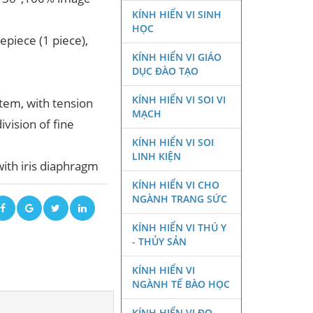
KÍNH HIỂN VI SINH
HỌC
epiece (1 piece),
KÍNH HIỂN VI GIÁO
DỤC ĐÀO TẠO
KÍNH HIỂN VI SOI VI
stem, with tension
MẠCH
vision of fine
KÍNH HIỂN VI SOI
LINH KIỆN
ith iris diaphragm
KÍNH HIỂN VI CHO
NGÀNH TRANG SỨC
KÍNH HIỂN VI THÚ Y
- THỦY SẢN
KÍNH HIỂN VI
NGÀNH TẾ BÀO HỌC
KÍNH HIỂN VI ĐO