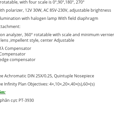
 rotatable, with four scale is 0°,90°,180°, 270°
With polarizer, 12V 30W, AC 85V-230V, adjustable brightness
 illumination with halogen lamp With field diaphragm
attachment:
tion analyzer, 360° rotatable with scale and minimum vernie
lens ,impellent style, center Adjustable
1λ Compensator
4 Compensator
wedge compensator
ree Achromatic DIN 25X/0.25, Quintuple Nosepiece
ee Infinity Plan Objectives: 4×,10×,20×,40×(s),60×(s)
ồm:
i phân cực PT-3930