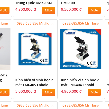
Trung Quốc DMK-1841
DMK10B
q
4,300,000 đ
9,500,000 đ
5
MUA
MUA
MUA
.Hùng
0988.685.856 Mr.Hùng
0988.685.856 Mr.Hùng
.Hùng
Mr Hùng - 0988.685.856
0988.685.856 Mr.Hùng
học 2
ng
Kính hiển vi sinh học 2
Kính hiển vi sinh học 2
K
mắt LMI-405 Laboid
mắt LMI-404 Laboid
m
5,000,000 đ
4,900,000 đ
V
MUA
MUA
MUA
.Hùng
0988.685.856 Mr.Hùng
0988.685.856 Mr.Hùng