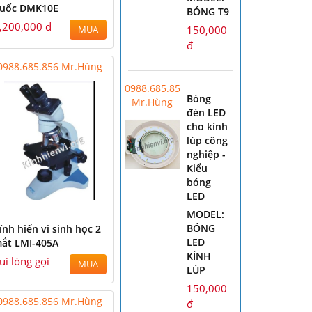
uốc DMK10E
BÓNG T9
,200,000 đ
150,000
MUA
đ
0988.685.856 Mr.Hùng
0988.685.856
Bóng
Mr.Hùng
đèn LED
cho kính
lúp công
nghiệp -
Kiểu
bóng
LED
MODEL:
BÓNG
ính hiển vi sinh học 2
LED
ắt LMI-405A
KÍNH
ui lòng gọi
MUA
LÚP
150,000
0988.685.856 Mr.Hùng
đ