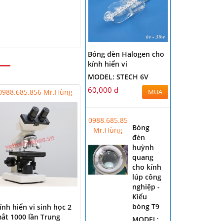
Bóng đèn Halogen cho
kính hiển vi
MODEL: STECH 6V
60,000 đ
0988.685.856 Mr.Hùng
MUA
0988.685.856
Bóng
Mr.Hùng
đèn
huỳnh
quang
cho kính
lúp công
nghiệp -
Kiểu
bóng T9
ính hiển vi sinh học 2
ắt 1000 lần Trung
MODEL: