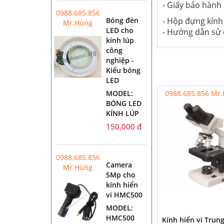
- Giấy bảo hành
0988.685.856
- Hộp đựng kính
Bóng đèn
Mr.Hùng
LED cho
- Hướng dẫn sử
kính lúp
công
nghiệp -
Kiểu bóng
LED
0988.685.856 Mr
MODEL:
BÓNG LED
KÍNH LÚP
150,000 đ
0988.685.856
Camera
Mr.Hùng
5Mp cho
kính hiển
vi HMC500
MODEL:
HMC500
Kính hiển vi Trun