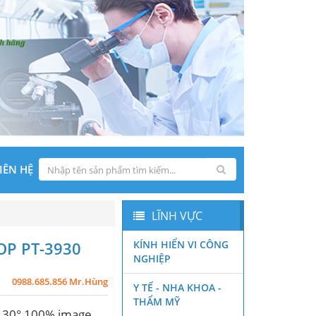
IÊN HỆ
LĨNH VỰC
OP PT-3930
KÍNH HIỂN VI CÔNG
NGHIỆP
0988.685.856 Mr.Hùng
Y TẾ - NHA KHOA -
THẨM MỸ
 of 30°,100% image