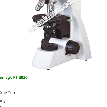
hân cực PT-3930
 Ome-Top
áng