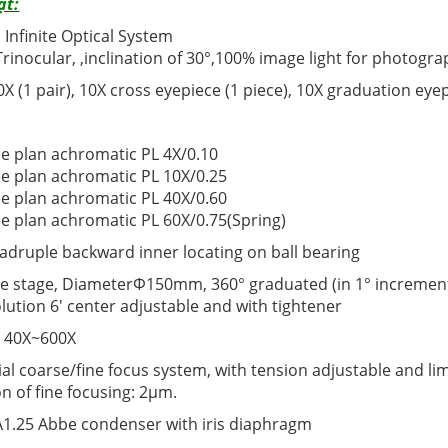
ật:
: Infinite Optical System
Trinocular, ,inclination of 30°,100% image light for photogr
0X (1 pair), 10X cross eyepiece (1 piece), 10X graduation eyep
ree plan achromatic PL 4X/0.10
ree plan achromatic PL 10X/0.25
ree plan achromatic PL 40X/0.60
ree plan achromatic PL 60X/0.75(Spring)
uadruple backward inner locating on ball bearing
ble stage, DiameterΦ150mm, 360° graduated (in 1° increme
lution 6' center adjustable and with tightener
: 40X~600X
ial coarse/fine focus system, with tension adjustable and lim
n of fine focusing: 2μm.
A1.25 Abbe condenser with iris diaphragm