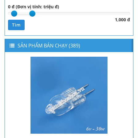
0 đ (Đơn vị tính: triệu đ)
1,000 đ
Tìm
SẢN PHẨM BÁN CHẠY (389)