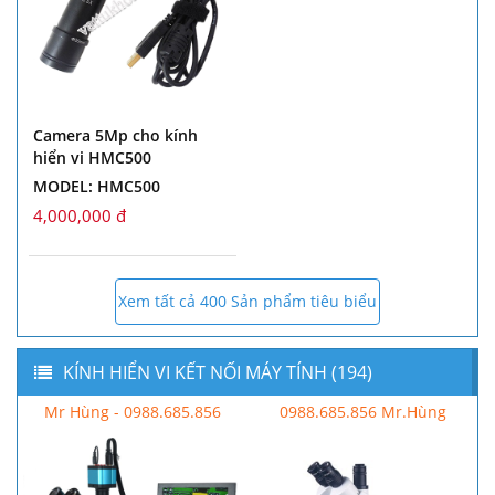
Camera 5Mp cho kính
hiển vi HMC500
MODEL: HMC500
4,000,000 đ
Xem tất cả 400 Sản phẩm tiêu biểu
KÍNH HIỂN VI KẾT NỐI MÁY TÍNH (194)
Mr Hùng - 0988.685.856
0988.685.856 Mr.Hùng