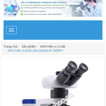
Toggle
navigation
Trang chủ
Sản phẩm
Kính hiển vi 2 mắt
Kính hiển vi phản pha Optika B-1000PH