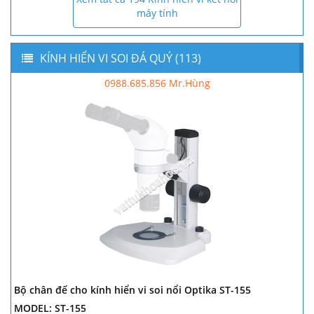
máy tính
KÍNH HIỂN VI SOI ĐÁ QUÝ (113)
0988.685.856 Mr.Hùng
Bộ chân đế cho kính hiển vi soi nổi Optika ST-155
MODEL: ST-155