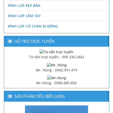
KÍNH LÚP KẸP BÀN
KÍNH LÚP CẦM TAY
KÍNH LÚP CÓ CHÂN DI ĐỘNG
HỔ TRỢ TRỰC TUYẾN
Tư vấn trực tuyến - 099.336.2442
Mr. Hùng - 0942.931.419
Mr.Hùng - 0988.685.856
SẢN PHẨM TIÊU BIỂU (400)