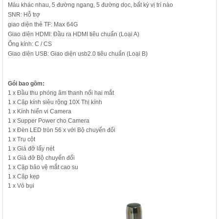
Màu khác nhau, 5 đường ngang, 5 đường dọc, bất kỳ vị trí nào
SNR: Hỗ trợ
giao diện thẻ TF: Max 64G
Giao diện HDMI: Đầu ra HDMI tiêu chuẩn (Loại A)
Ống kính: C / CS
Giao diện USB: Giao diện usb2.0 tiêu chuẩn (Loại B)
Gói bao gồm:
1 x Đầu thu phóng âm thanh nổi hai mắt
1 x Cặp kính siêu rộng 10X Thị kính
1 x Kính hiển vi Camera
1 x Supper Power cho Camera
1 x Đèn LED tròn 56 x với Bộ chuyển đổi
1 x Trụ cột
1 x Giá đỡ lấy nét
1 x
Giá
đỡ Bộ chuyển đổi
1 x Cặp bảo vệ mắt cao su
1 x Cặp kẹp
1 x Vỏ bụi