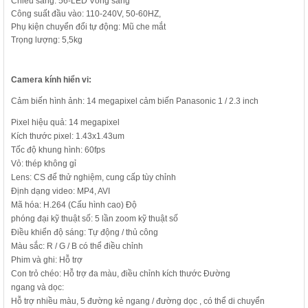
Chiếu sáng: 56-LED Vòng sáng
Công suất đầu vào: 110-240V, 50-60HZ,
Phụ kiện
chuyển đổi tự động: Mũ che
mắt
Trọng lượng: 5,5kg
Camera kính hiển vi:
Cảm biến hình ảnh: 14 megapixel cảm biến Panasonic 1 / 2.3 inch
Pixel hiệu quả: 14 megapixel
Kích thước pixel: 1.43x1.43um
Tốc độ khung hình: 60fps
Vỏ: thép không gỉ
Lens: CS để thử nghiệm, cung cấp tùy chỉnh
Định dạng video: MP4, AVI
Mã hóa: H.264 (Cấu hình cao) Độ
phóng đại kỹ thuật số: 5 lần zoom kỹ thuật số
Điều khiển độ sáng: Tự động / thủ công
Màu sắc: R / G / B có thể điều chỉnh
Phim và ghi: Hỗ trợ
Con trỏ chéo: Hỗ trợ đa màu, điều chỉnh kích thước Đường
ngang và dọc:
Hỗ trợ nhiều màu, 5 đường kẻ ngang / đường dọc , có thể di chuyển