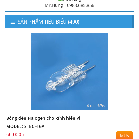
Mr.Hùng - 0988.685.856
SẢN PHẨM TIÊU BIỂU (400)
Bóng đèn Halogen cho kính hiển vi
MODEL: STECH 6V
60,000 đ
MUA