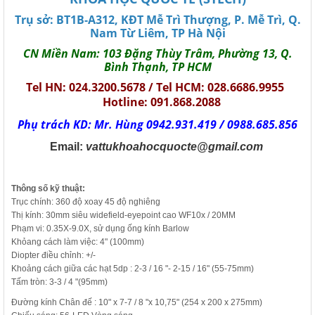
Trụ sở: BT1B-A312, KĐT Mễ Trì Thượng, P. Mễ Trì, Q.
Nam Từ Liêm, TP Hà Nội
CN Miền Nam: 103 Đặng Thùy Trâm, Phường 13, Q.
Bình Thạnh, TP HCM
Tel HN: 024.3200.5678 / Tel HCM: 028.6686.9955
Hotline: 091.868.2088
Phụ trách KD: Mr. Hùng 0942.931.419 / 0988.685.856
Email:
vattukhoahocquocte@gmail.com
Thông số kỹ thuật:
Trục chính: 360 độ xoay 45 độ nghiêng
Thị kính: 30mm siêu widefield-eyepoint cao WF10x / 20MM
Phạm vi: 0.35X-9.0X, sử dụng ống kính Barlow
Khỏang cách làm việc: 4" (100mm)
Diopter điều chỉnh: +/-
Khoảng cách giữa các
hạt 5dp
: 2-3 / 16 "- 2-15 / 16" (55-75mm)
Tấm tròn: 3-3 / 4 "(95mm)
Đường kính
Chân đế
: 10" x 7-7 / 8 "x 10,75" (254 x 200 x 275mm)