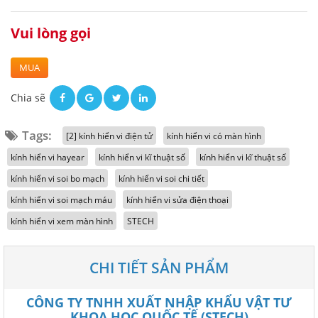
Vui lòng gọi
MUA
Chia sẽ
Tags:
[2] kính hiển vi điện tử
kính hiển vi có màn hình
kính hiển vi hayear
kính hiển vi kĩ thuật số
kính hiển vi kĩ thuật số
kính hiển vi soi bo mạch
kính hiển vi soi chi tiết
kính hiển vi soi mạch máu
kính hiển vi sửa điện thoại
kính hiển vi xem màn hình
STECH
CHI TIẾT SẢN PHẨM
CÔNG TY TNHH XUẤT NHẬP KHẨU VẬT TƯ
KHOA HỌC QUỐC TẾ (STECH)