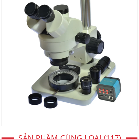
SẢN PHẨM CÙNG LOẠI (117)