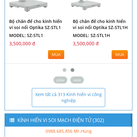
Bộ chân đế cho kính hiển
Bộ chân đế cho kính hiển
vi soi nổi Optika SZ-STL1
vi soi nổi Optika SZ-STL1H
MODEL: SZ-STL1
MODEL: SZ-STL1H
3,500,000 đ
3,500,000 đ
MUA
MUA
prev
next
Xem tất cả 313 Kính hiển vi công
nghiệp
KÍNH HIỂN VI SOI MẠCH ĐIỆN TỬ (302)
0988.685.856 Mr.Hùng