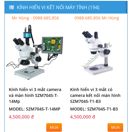
KÍNH HIỂN VI KẾT NỐI MÁY TÍNH (194)
Mr Hùng - 0988.685.856
0988.685.856 Mr.Hùng
Kính hiển vi 3 mắt camera
Kính hiển vi 3 mắt có
và màn hình SZM7045-T-
camera kết nối màn hình
14Mp
SZM7045-T1-B3
MODEL: SZM7045-T-14MP
MODEL: SZM7045-T1-B3
4,500,000 đ
4,500,000 đ
MUA
MUA