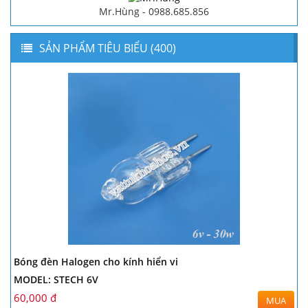
Mr.Hùng - 0988.685.856
SẢN PHẨM TIÊU BIỂU (400)
Bóng đèn Halogen cho kính hiển vi
MODEL: STECH 6V
60,000 đ
MUA