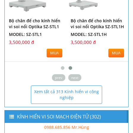
Bộ chân đế cho kính hiển
Bộ chân đế cho kính hiển
vi soi nổi Optika SZ-STL1
vi soi nổi Optika SZ-STL1H
MODEL: SZ-STL1
MODEL: SZ-STL1H
3,500,000 đ
3,500,000 đ
MUA
MUA
prev
next
Xem tất cả 313 Kính hiển vi công
nghiệp
KÍNH HIỂN VI SOI MẠCH ĐIỆN TỬ (302)
0988.685.856 Mr.Hùng