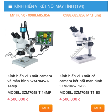
KÍNH HIỂN VI KẾT NỐI MÁY TÍNH (194)
Mr Hùng - 0988.685.856
0988.685.856 Mr.Hùng
Kính hiển vi 3 mắt camera
Kính hiển vi 3 mắt có
và màn hình SZM7045-T-
camera kết nối màn hình
14Mp
SZM7045-T1-B3
MODEL: SZM7045-T-14MP
MODEL: SZM7045-T1-B3
4,500,000 đ
4,500,000 đ
MUA
MUA