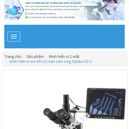
Toggle
navigation
Trang chủ
Sản phẩm
Kính hiển vi 2 mắt
Kính hiển vi soi nổi có màn cảm ứng Optika XZ-2