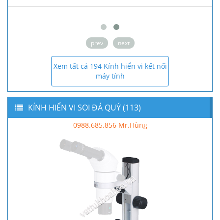
prev
next
Xem tất cả 194 Kính hiển vi kết nối
máy tính
KÍNH HIỂN VI SOI ĐÁ QUÝ (113)
0988.685.856 Mr.Hùng