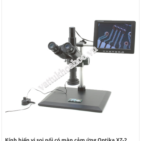
Kính hiển vi soi nổi có màn cảm ứng Optika XZ-2