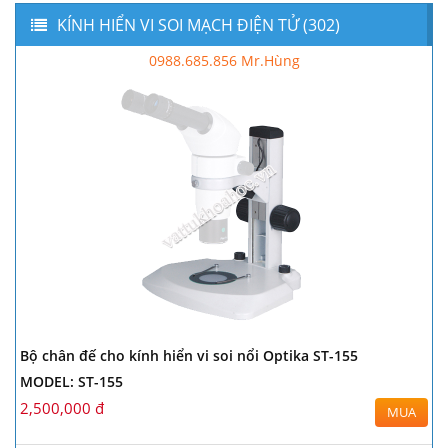
KÍNH HIỂN VI SOI MẠCH ĐIỆN TỬ (302)
0988.685.856 Mr.Hùng
Bộ chân đế cho kính hiển vi soi nổi Optika ST-155
MODEL: ST-155
2,500,000 đ
MUA