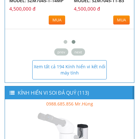
MODEL: SZM7045-T-14MP
MODEL: SZM7045-T1-B3
4,500,000 đ
4,500,000 đ
MUA
MUA
prev
next
Xem tất cả 194 Kính hiển vi kết nối
máy tính
KÍNH HIỂN VI SOI ĐÁ QUÝ (113)
0988.685.856 Mr.Hùng