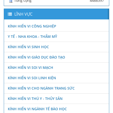
Tổng cộng
4488397
LĨNH VỰC
KÍNH HIỂN VI CÔNG NGHIỆP
Y TẾ - NHA KHOA - THẨM MỸ
KÍNH HIỂN VI SINH HỌC
KÍNH HIỂN VI GIÁO DỤC ĐÀO TẠO
KÍNH HIỂN VI SOI VI MẠCH
KÍNH HIỂN VI SOI LINH KIỆN
KÍNH HIỂN VI CHO NGÀNH TRANG SỨC
KÍNH HIỂN VI THÚ Y - THỦY SẢN
KÍNH HIỂN VI NGÀNH TẾ BÀO HỌC