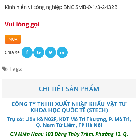
Kính hiển vi công nghiệp BNC SMB-0-1/3-2432B
Vui lòng gọi
MUA
Chia sẽ
Tags:
CHI TIẾT SẢN PHẨM
CÔNG TY TNHH XUẤT NHẬP KHẨU VẬT TƯ
KHOA HỌC QUỐC TẾ (STECH)
Trụ sở: Liền kề N02F, KĐT Mễ Trì Thượng, P. Mễ Trì,
Q. Nam Từ Liêm, TP Hà Nội
CN Miền Nam: 103 Đặng Thùy Trâm, Phường 13, Q.