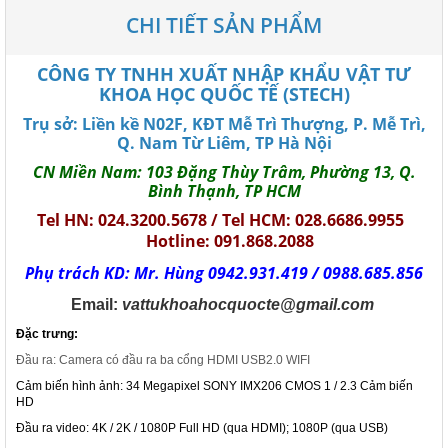
CHI TIẾT SẢN PHẨM
CÔNG TY TNHH XUẤT NHẬP KHẨU VẬT TƯ
KHOA HỌC QUỐC TẾ (STECH)
Trụ sở: Liền kề N02F, KĐT Mễ Trì Thượng, P. Mễ Trì,
Q. Nam Từ Liêm, TP Hà Nội
CN Miền Nam: 103 Đặng Thùy Trâm, Phường 13, Q.
Bình Thạnh, TP HCM
Tel HN: 024.3200.5678 / Tel HCM: 028.6686.9955
Hotline: 091.868.2088
Phụ trách KD: Mr. Hùng 0942.931.419 / 0988.685.856
Email:
vattukhoahocquocte@gmail.com
Đặc trưng:
Đầu ra: Camera có đầu ra ba cổng HDMI USB2.0 WIFI
Cảm biến hình ảnh: 34 Megapixel SONY IMX206 CMOS 1 / 2.3 Cảm biến
HD
Đầu ra video: 4K / 2K / 1080P Full HD (qua HDMI); 1080P (qua USB)