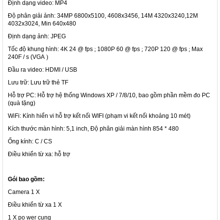
Định dạng video: MP4
Độ phân giải ảnh: 34MP 6800x5100, 4608x3456, 14M 4320x3240,12M
4032x3024, Min 640x480
Định dạng ảnh: JPEG
Tốc độ khung hình: 4K 24 @ fps
;
1080P 60 @ fps
;
720P 120 @ fps
;
Max
240F / s (VGA
)
Đầu ra video: HDMI / USB
Lưu trữ: Lưu trữ thẻ TF
Hỗ trợ PC: Hỗ trợ hệ thống Windows XP / 7/8/10, bao gồm phần mềm đo PC
(quà tặng)
WiFi: Kính hiển vi hỗ trợ kết nối WIFI (phạm vi kết nối khoảng 10 mét)
Kích thước màn hình: 5,1 inch, Độ phân giải màn hình 854 * 480
Ống kính: C / CS
Điều khiển từ xa: hỗ trợ
Gói bao gồm:
Camera 1 X
Điều khiển từ xa 1 X
1 X po
wer cung