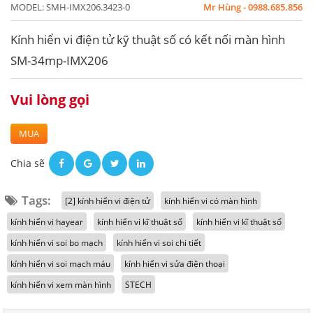
MODEL:
SMH-IMX206.3423-0
Mr Hùng - 0988.685.856
Kính hiển vi điện tử kỹ thuật số có kết nối màn hình
SM-34mp-IMX206
Vui lòng gọi
MUA
Chia sẽ
Tags:
[2] kính hiển vi điện tử
kính hiển vi có màn hình
kính hiển vi hayear
kính hiển vi kĩ thuật số
kính hiển vi kĩ thuật số
kính hiển vi soi bo mạch
kính hiển vi soi chi tiết
kính hiển vi soi mạch máu
kính hiển vi sửa điện thoại
kính hiển vi xem màn hình
STECH