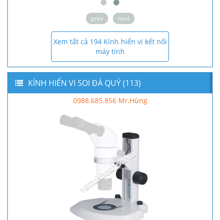
prev
next
Xem tất cả 194 Kính hiển vi kết nối
máy tính
KÍNH HIỂN VI SOI ĐÁ QUÝ (113)
0988.685.856 Mr.Hùng