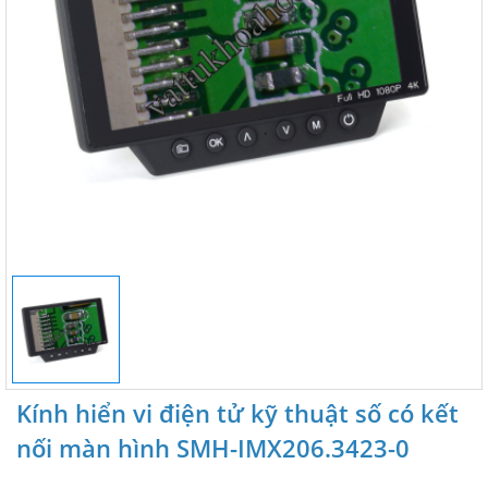
Kính hiển vi điện tử kỹ thuật số có kết
nối màn hình SMH-IMX206.3423-0