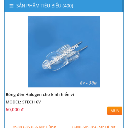
SẢN PHẨM TIÊU BIỂU (400)
Bóng đèn Halogen cho kính hiển vi
MODEL: STECH 6V
60,000 đ
MUA
0988.685.856 Mr.Hùng
0988.685.856 Mr.Hùng