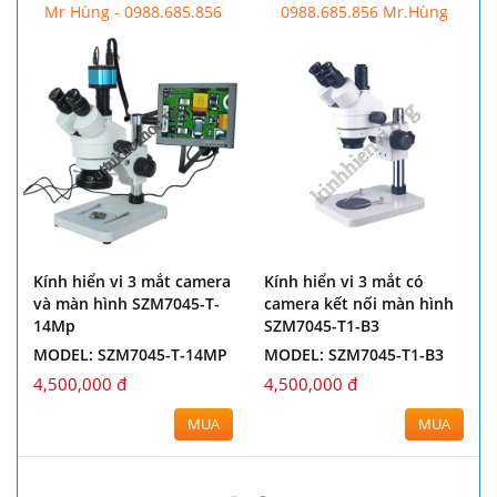
Hùng
Mr Hùng - 0988.685.856
0988.685.856 Mr.Hùng
xio
Kính hiển vi 3 mắt camera
Kính hiển vi 3 mắt có
và màn hình SZM7045-T-
camera kết nối màn hìn
14Mp
SZM7045-T1-B3
L
MODEL: SZM7045-T-14MP
MODEL: SZM7045-T1-B3
4,500,000 đ
4,500,000 đ
MUA
MUA
MUA